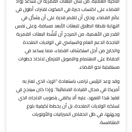
الناحية العملية، من شأن البعثات القمرية أن تساعد رواد
الفضاء على اكتساب خبرة في المكوث لفترات أطول في
عالَم الفضاء. وحتى أن للقمر قدرة على أن يشكّل في
النهاية نقطة انطلاق للبعثات الأبعد مسافة، وعلى نفس
القدر من الأهمية، من المرجح أن تُنشّط البعثات القمرية
الناجحة الدعم العام والسياسي في الولايات المتحدة
والخارج من أجل استكشاف الفضاء، مما يساعد في
الحفاظ على الاهتمام والتمويل اللازميْن لاتخاذ خطوات
مستقبلية نحو الفضاء.
وقد وعد الرئيس ترامب باستعادة “الإرث الذي تعتز به
أمريكا في مجال القيادة الفضائية”. وإذا كان سينجح في
تنفيذ هذا التعهد، عليه ألا يكتفي بتصويب الاتجاه الذي
تسلكه الولايات المتحدة، بل أن يخطط لكيفية بلوغ
وجهتها، في ظل انخفاض الميزانيات والأولويات
المتنافسة.