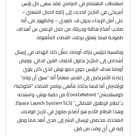
استقطاب الاهتمام في البرنامج. فقد سعى كل رئيس
أمريكي في التاريخ الحديث إلى إثارة الخيال الشعبي –
على أمل الإيحاء بجون ف. كينيدي – والظهور على أنه
صاحب أفكار هامّة وجريئة، من خلال الإعلان عن أهداف
طموحة فيما يتعلق برحلات الفضاء المأهولة.
وبالنسبة للرئيس باراك أوباما، تمثّل ذلك الهدف في إرسال
أشخاص إلى المرّيخ بحلول ثلاثينات القرن الحالي. ورفض
أوباما هدف الرئيس جورج دبليو بوش الذي كان ينوي
إعادة الأمريكيين إلى القمر، معتبراً أنه “سبق أن زرناه”
(ويُفترض أننا قمنا بذلك). فألغى برنامج الفضاء “الكوكبة/
كونستلايشن” (Constellation) من حقبة بوش، واستبدله
بـ”نظام الإطلاق الفضائي” (Space Launch System SLS).
وهذا النظام الأخير هو أضخم صاروخ في تاريخ الولايات
المتحدة، مخصص لإرسال البشر إلى مدى أبعد مما وصل
إليه في أي وقت من قبل.