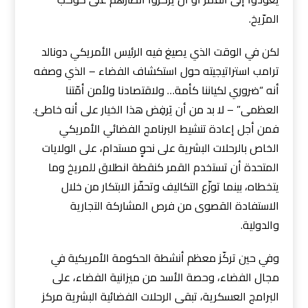
المرّيخ.
لكن في الوقت الذي يصيغ فيه الرئيس الأمريكي دونالد
ترامب استراتيجيته حول استكشاف الفضاء – الذي وصفه
أنه “ضروري لكياننا كأمة… ولاقتصادنا ولأمن أمّتنا
العظمى” – لا بد من أن يَرفِض هذا الخيار على أنه خاطئ.
فمن أجل إعادة تنشيط البرنامج الفضائي الأمريكي
الخاص بالرحلات البشرية على نحوٍ مستدام، على الولايات
المتحدة أن تستخدم القمر كنقطة انطلاق للمريخ وما
يتخطاه، بينما توزّع التكاليف وتحفّز الابتكار من خلال
الاستفادة القصوى من فرص المشاركة التجارية
والدولية.
وفي حين تركّز معظم أنشطة الحكومة الأمريكية في
مجال الفضاء، وحصة الأسد من ميزانية الفضاء، على
البرامج العسكرية، تبقى الرحلات الفضائية البشرية مركز