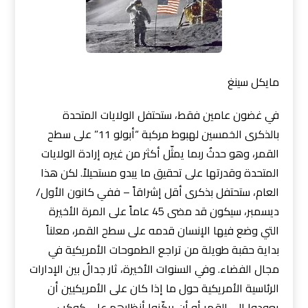
مايكل سينغ
في غضون عامين فقط، ستحتفل الولايات المتحدة
بالذكرى الخمسين لهبوط مركبة “أبولو 11” على سطح
القمر، وهو حدثٌ ربما يمثّل أكثر من غيره إرادة الولايات
المتحدة وقدرتها على تحقيق ما يبدو مستحيلاً. لكن هذا
العام، ستحتفل بذكرى أقل إشراقاً – ففي كانون الأول/
ديسمبر، سيكون قد مضى 45 عاماً على المرة الأخيرة
التي وضع فيها الإنسان قدمه على سطح القمر، معلناً
بدا
ية حقبة طويلة من تراجع الطموحات الأمريكية في
مجال الفضاء. وفي السنوات الأخيرة، ثار جدالٌ بين الإدارات
الرئاسية الأمريكية حول ما إذا كان على الأمريكيين أن
يعودوا إلى القمر أو أن يركّزوا أنظارهم على كوكب