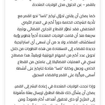
بالقمر – عن الحلول محل الولايات المتحدة.
كما يمكن أن يقترن تحوّل تركيز “ناسا” نحو القمر مع
تأدية الشركات الخاصة دوراً أكبر في المدار الأرضي
المنخفض. فقد تطوّر القطاع التجاري الفضائي بوتيرة
سريعة منذ أن قامت الولايات المتحدة أخيراً بتطوير رؤية
لاستكشاف الفضاء. ولا بد من أن تسعى أي استراتيجية
جديدة للفضاء إلى الاستفادة من هذه التطورات من خلال
تحويل عدد أكبر من المهام الروتينية (ويقيناً، هذا مصطلح
نسبي في العمليات الفضائية) إلى عاملين من القطاع
الخاص، وجعل وكالة “ناسا” متاحة للتركيز على أنشطة
أسمى مركًّزة على القمر والفضاء السحيق.
وإذا نجحت الولايات المتحدة في إعادة البشر إلى القمر،
يمكن أن يشكّل ذلك نقطة انطلاق لإرسال بعثة مأهولة
إلى المرّيخ أو حتى لتحقيق أهداف أكثر طموحاً. ومن