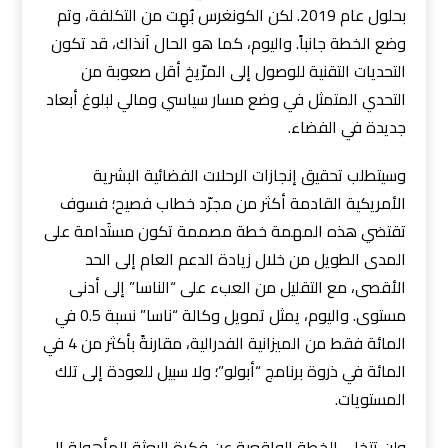
بحلول عام 2019. لكن الكونغرس بُهِت من التكلفة، وتم
وضع الخطة جانباً. واليوم، كما هو الحال آنذاك، قد تكون
التحديات التقنية للوصول إلى المرّيخ أقل صعوبة من
التحدي المتمثل في وضع مسار سياسي ومالي لبلوغ أبعاد
جديدة في الفضاء.
وسيتطلب تحقيق إنجازات الرحلات الفضائية البشرية
الأمريكية القادمة أكثر من مجرّد خطاب فصيح؛ فسوف
تقتضي هذه المهمة خطة مصممة تكون مستَدامة على
المدى الطويل من خلال زيادة الدعم العام إلى الحد
الأقصى، مع التقليل من العبء على “الناسا” إلى أدنى
مستوى. واليوم، يمثل تمويل وكالة “ناسا” نسبة 0.5 في
المائة فقط من الميزانية الفدرالية، مقارنةً بأكثر من 4 في
المائة في ذروة برنامج “أبولو”؛ ولا سبيل للعودة إلى تلك
المستويات.
ولن تتخلى الخطة الواقعية عن فكرة البعثة المأهولة إلى