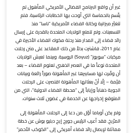
غير أن واقع البرنامج الفضائي الأمريكي المأهول لم
يتّسم بالحماسة التي أوحت بها الخطابات الرئاسية. فلم
تتغيّر ميزانية وكالة الفضاء الأمريكية “ناسا” منذ
التسعينات. ولم تتمتع الولايات المتحدة بالقدرة على إرسال
رائد فضاء إلى المدار منذ رحلة مكوك الفضاء الأخيرة في
عام 2011، فاشترت بدلاً من ذلك المقاعد على متن رحلات
مركبات “سويوز” (Soyuz) الروسية. وبينما تعيش الولايات
المتحدة نوعاً ما في العصر الذهبي لعلوم الفضاء – بعد
أن وفّرت لها مسابيرها غير المأهولة صوراً رائعة وبيانات
قيّمة – إلّا أنّ بعثاتها المأهولة اقتصرت على الرحلات
الجوية ذهاباً وإياباً إلى “محطة الفضاء الدولية”، التي من
المتوقع إخراجها عن الخدمة في غضون ثلاث سنوات.
ولم يكن أوباما أوّل من دعا إلى الرحلات المأهولة إلى
المرّيخ. فقد أعرب الرئيس جورج إيج دبليو بوش عن خطة
مماثلة لإيصال رائد فضاء أمريكي إلى “الكوكب الأحمر”