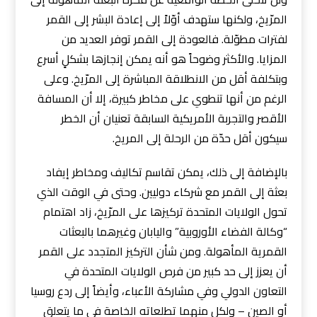
المرّيخ، ولكنها ستهدف أوّلاً إلى إعادة البشر إلى القمر
لفترات مطوّلة. فالعودة إلى القمر توفر العديد من
المزايا. والأكثر وضوحاً هو أنه يمكن إنجازها بشكلٍ أسرع
وبتكلفة أقل من الانطلاقة المباشرة إلى المرّيخ. وعلى
الرغم من أنها تنطوي على مخاطر كبيرة، إلا أن المسافة
الأقصر والتجربة الأمريكية السابقة تعنيان أن الخطر
سيكون أقل حدّة من الرحلة إلى المريخ.
بالإضافة إلى ذلك، يمكن تقاسم تكاليف ومخاطر إيفاد
بعثة إلى القمر مع شركاء دوليين. وحتى في الوقت الذي
تحول الولايات المتحدة تركيزها على المرّيخ، زاد اهتمام
“وكالة الفضاء الأوروبية” واليابان وغيرهما بالبعثات
القمرية المأهولة. ومن شأن التركيز المتجدد على القمر
أن يعزز إلى حد كبير من فرص الولايات المتحدة في
التعاون الدولي وفي مشاركة الأعباء، وأيضاً إلى ردع روسيا
أو الصين – ولكل منهما تطلعاته الخاصة في ما يتعلق