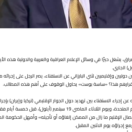
اق، يشغل حيزًا في وسائل الإعلام العراقية والعربية والدولية هذه الأي
ليين وإقليميين لثني البارزاني عن الاستفتاء، يصر الرجل على إجرائه ما
ن قرارهم هذا؟ «ساسة بوست» يحاول الوقوف على أهم هذه المطالب.
ن إجراء الاستفتاء بين تهديد دول الجوار الإقليمي (تركيا وإيران) بإجرا
لمسؤولين غربيين وتصريحات رافضة من الأمم المتحدة، ويوم الثلاثاء الماضي
انفصال الإقليم ما زال من الممكن إلغاؤه أو تأجيله» وأمهل الحكومة المر
مع إجراؤه يوم الاثنين المقبل.