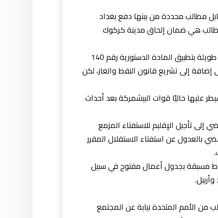
مقابل مطالب محددة من بينها دفع بغداد
 المطالب هي ضمان إلحاق مدينة كركوك
يقول الكاتب والباحث السياسي حسين عمران إن المسؤولين في إقليم كردستان يتقدمهم مسعود يطالبون منذ مدة طويلة بتطبيق المادة الدستورية رقم 140
إضافة إلى تشريع قانون النفط والغاز، لكن
طر عليها حاليًا قوات البيشمركة بعد أحداث
 إلى تأجيل الإقليم للاستفتاء المزمع
يقضي بالعدول عن استفتاء الاستقلال المقرر
وط مسبقة بجدول أعمال مفتوح في سبيل
وأربيل.
ب من الأمم المتحدة نيابة عن المجتمع