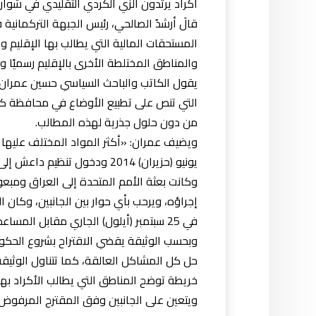
أكراد يرتدون الزي الكردي التقليدي في شوارع
قالَ أرشدُ الصالحي، رئيس الجبهة التركمانية
المستحقات المالية التي يطالب بها الإقليم 
والمناطق المختلطة الأخرى بالإقليم رسميًا وباعتراف بغداد وفق الما
التي تنص على تطبيع الأوضاع في محافظة كرك
من دون حلول جذرية لهذه المطالب.
ويضيف عمران: «أكثر المواد المختلف عليها بي
يونيو (حزيران) 2014 ودخول تنظيم داعش إلى بعض الأراضي العراقية».
وكانت بعثة الأمم المتحدة إلى العراق ومبعو
إجراؤه، ويرحب بأي حوار بين الجانبين، وكان 
في 25 سبتمبر (أيلول) الجاري مقابل المساعدة على التوصل إلى اتفاق بين بغداد وأربيل في مدة أقصاها ثلاث سنوات.
وبحسب الوثيقة يقضي الاقتراح بشروع الح
حل كل المشاكل العالقة، كما تتناول الوثيقة ا
خريطة توضح المناطق التي يطالب الأكراد بها
ويتعين على الجانبين وفق المقترح المرفوض ك