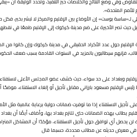
اوض وفي وضع النتائج والخلاصات حيز التنفيذ، وتحدد الوثيقة أن «يبقى
 للأمم المتحدة».
لـ«ساسة بوست» إن الأوضاع بين الإقليم والمركز لا تبشر بخير، فكل ط
ل حيث تصر الأخيرة على ضم مدينة كركوك إلى الإقليم طمعًا في نفطها ب
ة الإقليم حول عدد الأكراد الحقيقي في مدينة كركوك وإن كانوا من المدين
طالب، فإنهم سيطالبون بالمزيد في السنوات القادمة بسبب ضعف الحكوم
الإقليم وبغداد على حد سواء، حيث كشف عضو المجلس الأعلى لاستفتاء 
 رئيس الإقليم مسعود بارزاني مقابل تأجيل أو إلغاء الاستفتاء، موضحًا 
أجيل الاستفتاء إذا ما توفرت ضمانات دولية برعاية عالمية مثل الأمم
لإقليم يطالب بهذه الضمانات حتى تلتزم بغداد بها، وأضاف أيضًا أن بغدا
لك لن يحصل أي توافق حول تأجيل الاستفتاء، مؤكدًا أن المشاكل المت
ي في معرض حديثه عن مطالب محددة، حسبما قال