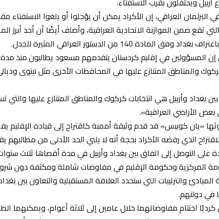
 أربيل ويحتفلون بقرب الاستفتاء.
 في البرلمان العراقي، إن الأكراد يمكن أن يؤجلوا أو يلغوا الاستفتاء 
والتي تقع ضمن الموازنة الاتحادية العراقية، وأضاف أيضًا أن أحد أبرز
دة 140 من الدستور العراقي المثيرة للجدل.
وك والمناطق المتنازع عليها في المحافظات الأخرى مثل نينوى وديالى 
ن بغداد وأربيل هي انتخابات كركوك والمناطق المتنازع عليها والتي تسي
ثها «يان كوبيس» قد قدم وثيقة أممية كاقتراح إلى قيادة الإقليم يفضي
الاقتراح الذي رفضه الأكراد بحجة أنه لا يلبي الحد الأدنى من مطالبهم 
كومة المركزية وحكومة الإقليم في مفاوضات شاملة ومكثفة دون شر
لمبادئ والترتيبات التي ستحدد العلاقة المستقبلية والتعاون بين بغداد 
 في دولتهم.
رديًا اختتام مفاوضاتهما خلال عامين إلى ثلاثة أعوام، ويمكنهما الطل