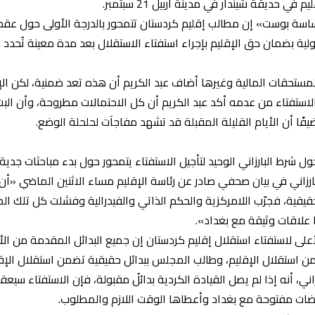
 حديقة شيندار في مدينة أربيل 21 سبتمبر.
«ساسة بوست» إن مطالب إقليم كردستان تتمحور بالدرجة الأولى حول عقد
ة بضمان حق الإقليم بإجراء استفتاء الاستقلال بعد مدة معينة تُحدد بات
مستحقات المالية وغيرها أضاف عبد الكريم أن هذه تعد ضمنية، لكن الإ
لاستفتاء من عدمه أكد عبد الكريم أن كل الاحتمالات مطروحة، وأن الب
ًا أن الأيام القليلة المقبلة قد تشهد مفاجآت لحلحلة الوضع.
ل شرط البارزاني الوحيد لتأجيل الاستفتاء يتمحور حول بدء مباحثات جدية
ارزاني في بيان صحفي صادر عن رئاسة الإقليم مساء الاثنين الماضي «أن
ية، فجرّب اللامركزية والحكم الذاتي والفيدرالية وفشلت كل تلك الص
 علاقات وثيقة مع بغداد».
على لاستفتاء استقلال إقليم كردستان إن جميع البدائل المقدمة من ال
ضمن استقلال الإقليم، وطالب المجلس ببدائل حقيقية تضمن استقلال الإق
ني، أنه إذا لم يصل القيادة الكردية بدائلُ مقبولة، فإن الاستفتاء سيع
ضات مفتوحة مع بغداد وأعطاها الوقت اللازم والمطلوب.