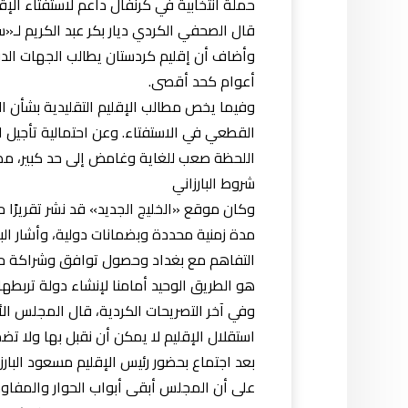
حملة انتخابية في كرنفال داعم لاستفتاء الإقليم في
قال الصحفي الكردي ديار بكر عبد الكريم لـ
وأضاف أن إقليم كردستان يطالب الجهات الدولي
أعوام كحد أقصى.
وفيما يخص مطالب الإقليم التقليدية بشأن ال
القطعي في الاستفتاء. وعن احتمالية تأجيل ا
اللحظة صعب للغاية وغامض إلى حد كبير، مضيف
شروط البارزاني
وكان موقع «الخليج الجديد» قد نشر تقريرًا حو
مدة زمنية محددة وبضمانات دولية، وأشار الب
التفاهم مع بغداد وحصول توافق وشراكة حقيق
هو الطريق الوحيد أمامنا لإنشاء دولة تربطها
وفي آخر التصريحات الكردية، قال المجلس الأ
استقلال الإقليم لا يمكن أن نقبل بها ولا ت
بعد اجتماع بحضور رئيس الإقليم مسعود البارزا
على أن المجلس أبقى أبواب الحوار والمفاو