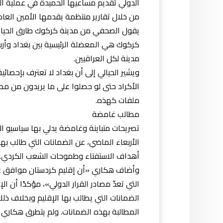
الدولي تقديم مساعيها الحميدة في عملية التف
من خلال تقارير منتظمة يقدمها الأمين العام
يقول الصحفي من مدينة كركوك طارق الحيالي 
كركوك هي المعضلة الرئيسية بين بغداد وأربي
مدينة لكل العراقيين.
ويشير الحيالي إلى أن بغداد لا تعترف بإحصائي
الأكراد حتى لو حصلوا على ما يريدون من م
ملفات كهذه.
مطالب غامضة
تصريحات متباينة وغامضة يدلي بها سياسيو 
الأربعاء الماضي، عن الضمانات التي طالب بها
أهداف الاستفتاء وطموحات الشعب الكردي.
وأضاف هكاري «أن إقليم كردستان موافق على ت
التي تعدّ مصادر القرار الدولي»، مؤكدًا أن ا
الضمانات التي يطالب بها الإقليم وبخلاف ذ
المطالبة بهذه الضمانات. ولم يتطرق هكار