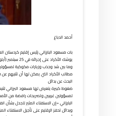
أحمد الدباغ
بات مسعود البارزاني رئيس إقليم كردستان العر
يوشك الأكراد على إجرائه في 25 سبتمبر (أيلول) الجاري.
وما بين شد وجذب وزيارات مكوكية لمسؤولين دو
مطالب الأكراد التي يمكن لها أن تثنيهم ع
البحث عن بدائل
ضغوط كبيرة يتعرض لها مسعود البرزاني لثنيه ع
البارزاني «إن الاستفتاء المثير للجدل بشأن 
وبدائل تحفز الإقليم على تأجيل الاستفتاء المز