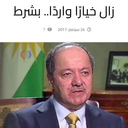
زال خيارًا واردًا.. بشرط
24 سبتمبر، 2017
7