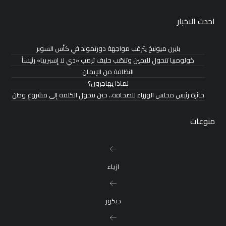
احدث الاخبار
بايرن ميونيخ يترقب مواجهة دورتموند في كأس السوبر
كولومبيا تتحول لليمين وتنصّب حليف ترمب «دي لا إسبرييا» رئيساً
النظافة من الإيمان
لماذا يهاجرون؟
جائزة رئيس مجلس الوزراء للصحافة.. حين تتحول الكلمة إلى مشروع وطن
منوعات
ازياء
ديكور