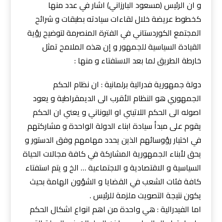
و ان الرئيس (مسعود البارزاني) اشار في عدد منها
كخطوط عريضة خلال لقاءات سيادته بطبقات و شرائح
المجتمع الكوردستاني في الفترة المنصرمة لتوضيح رؤية
القيادة السياسية للجمهور و إن هذه الملامح تمثل
خارطة الطريق لما بعد الاستفتاء و منها :
دولة جمهورية فدرالية برلمانية : ان نظام الحكم
الجمهوري هو النظام الأقرب الى الديمقراطية و يعود
اصوله الى الحكم اللاتيني او اليوناني و يعني ان الحكم
يقوم على مبدأ سيادة ابناء الدولة الواحدة و مشاركتهم
في اختيار رؤوسائهم الذين يحدد مهامهم وفق الدستور و
يحق لأبناء الجمهورية المشاركة في كافة مجالات الحياة
السياسية و الاقتصادية و الاجتماعية … الخ و يتم استفتاء
كافة فئات الشعب في القضايا و الشؤون الهامة بحيث
يكون نتيجة التصويت ملزمة للرئيس .
اما الفيدرالية : هي واحدة من اهم انواع اشكال الحكم