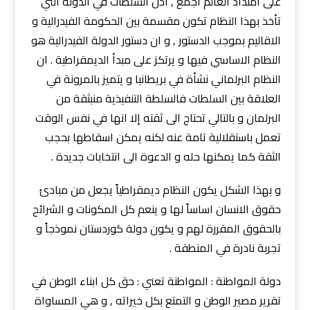
على امتداد العالم اجمع , اذن السلطات في الدولة التي
تأخذ بهذا النظام تكون مقسمة بين الحكومة الفيدرالية و
الاقاليم بموجب الدستور , و ان دستور الدولة الفيدرالية هو
النظام الاساسي فيها و يرتكز على مبدأ الديمقراطية . ان
النظام البرلماني نشأة في بريطانيا و يتميز بالمرونة في
العلاقة بين السلطات فالسلطة التنفيذية منبثقة من
البرلمان و بالتالي تحتاج الى ثقته إلا انها في نفس الوقت
تعمل باستقلالية تامة عنه لكنه يمكن اسقاطها بحجب
الثقة كما يمكنها حله و الدعوة الى انتخابات جديدة .
و بهذا الشكل يكون النظام ديمقراطياً يجعل من مبادئ
حقوق الانسان اساساً لها و ينعم كل المكونات و الشرائح
بالحقوق المقررة لهم و يكون دولة كوردستان نموذجاً و
تجربة نادرة في المنطقة .
دولة المواطنة : المواطنة تعني : حق كل ابناء الوطن في
تقرير مصير الوطن و التمتع بكل خيراته , و هي المساواة