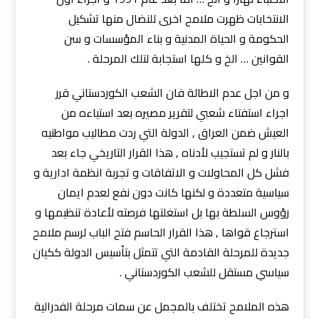
الانتخابات ظهرت ملامح اخرى للنضال منها تشكيل
الحكومة و الحياة المدنية و بناء المؤسسات و سن
القوانين … الخ و كلها استجابة لتلك المرحلة .
و من اجل عدم الاطالة فان الشعب الكوردستاني قرر
اجراء استفتاء شعبي لتقرير مصيره بعد استياءه من
العيش ضمن العراق , الدولة التي ردت مطاليب مواطنيه
بالنار و لم تستجيب لأدناه , هذا القرار التاريخي جاء بعد
فشل كل المحاولات و الاتفاقات و تجربة انظمة ادارية و
سياسية متعددة و لكنها كانت دون نفع لعدم ايمان
رؤوس السلطة بها بل استغلتها فرصته لأعادة تنظيمها و
استرجاع قواها , هذا القرار الحاسم فتح الباب لرسم ملامح
جديدة للمرحلة القادمة التي تتمثل بتأسيس الدولة ككيان
سياسي مستقل للشعب الكوردستاني .
هذه الملامح تختلف بالمجمل عن سمات مرحلة الفدرالية