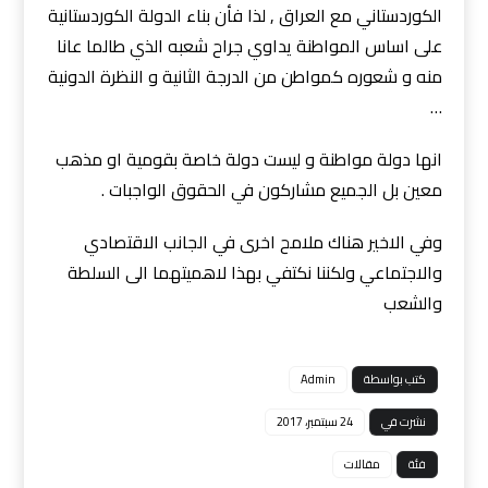
الكوردستاني مع العراق , لذا فأن بناء الدولة الكوردستانية
على اساس المواطنة يداوي جراح شعبه الذي طالما عانا
منه و شعوره كمواطن من الدرجة الثانية و النظرة الدونية
…
انها دولة مواطنة و ليست دولة خاصة بقومية او مذهب
معين بل الجميع مشاركون في الحقوق الواجبات .
وفي الاخير هناك ملامح اخرى في الجانب الاقتصادي
والاجتماعي ولكننا نكتفي بهذا لاهميتهما الى السلطة
والشعب
كتب بواسطة
Admin
نشرت في
24 سبتمبر، 2017
فئة
مقالات