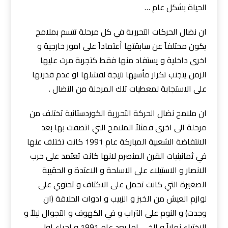
الحياة بشكل عام …
ان نضال الحركات التحررية في كل مرحلة تتسم بملامح
يكون مختلفاً عن سابقتها أعتماداً على امور خارجية و
اخرى داخلية و يستفاد منها فقط كتجربة مرت عليها
الزمن يتجنب تكرار مأسيها نتيجة لفشلها او عدم قدرتها
على الاستجابة لمعطيات تلك المرحلة من النضال .
ان ملامح نضال الحركة التحررية الكوردستانية تختلف من
مرحلة الى اخرى فمثلاً الملامح التي اتصفت بها بعد
الانتفاضة الشعبية المباركة عام 1991 كانت تختلف عنها
في ثمانينيات القرن المنصرم لانها كانت تعتمد على حرب
الانصار و الاستيلاء على الاسلحة و الاعتدة و الحقيبة
الصغيرة التي كانت تحمل على الاكتاف و تحتوي على
لوازم العيش من الخبز و الزبيب و ادوات الحلاقة (ان
وجدت) و النوم على التراب و في الكهوف و التجوال ليلاً و
الاختباء نهاراً و الخ … اما بعد عام 1991 و اجراء اول