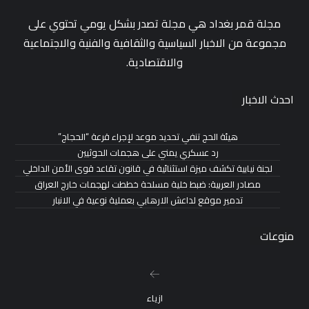
مجلة قمر بغداد هي مجلة تصدر بشكل يومي تحتوي على
مجموعة من الاخبار السياسية والثقافية والفنية والاجتماعية
والاقتصادية.
احدث الاخبار
هيئة الحج تنفي تحديد موعد لإجراء قرعة “الحجاج”
رد عسكري يمني على هجمات الحوثيين
لجنة نيابية تكشف ميزة استثنائية في قانون تقاعد قوى الأمن الداخلي
مصادر العربية: ضبط خلية مسلحة خططت لهجمات خارج العراق
تدمير موقع لداعش الارهابي بعملية نوعية في الانبار
منوعات
ازياء