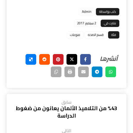
كتب بواسطة
Admin
نشرت في
2 سبتمبر، 2017
فئة
قسم الصحه
منوعات
سابق
%43 من التلاميذ الألمان يعانون من ضغوط
الدراسة
التالي