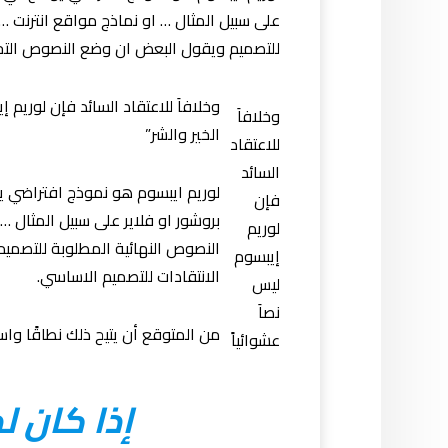
على سبيل المثال … او نماذج مواقع انترنت …
للتصميم ويقول البعض ان وضع النصوص التجري
وخلافاَ للاعتقاد السائد فإن لوريم 
وخلافاَ
الخير والشر”
للاعتقاد
السائد
لوريم ايبسوم هو نموذج افتراضي 
فإن
بروشور او فلاير على سبيل المثال …
لوريم
النصوص النهائية المطلوبة للتصمي
إيبسوم
الانتقادات للتصميم الاساسي.
ليس
نصاَ
من المتوقع أن يتيح ذلك نطاقًا واس
عشوائياً
إذا كان 