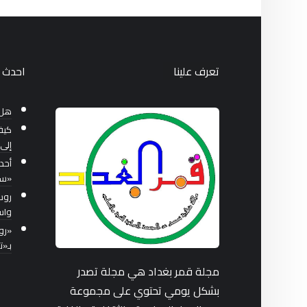
تعرف علينا
احدث ا
هل 
كيف
إلى 
أحد
«سب
واس
بـ«
مجلة قمر بغداد هي مجلة تصدر
بشكل يومي تحتوي على مجموعة