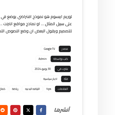
لوريم ايبسوم هو نموذج افتراضي يوضع في ا
على سبيل المثال … او نماذج مواقع انترنت …
للتصميم ويقول البعض ان وضع النصوص التجري
مصدر
Google TV
كتب بواسطة
Admin
نشرت في
30 يونيو، 2024
فئة
اخبار سياسية
العلامات
tips
اللياقه البدنيه
رياضة
كمال 