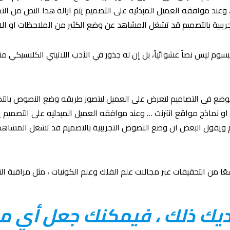
 وعند موافقه العميل المبدئيه على التصميم يتم ازالة هذا النص من ال
بية بالتصميم قد تشغل المشاهد عن وضع الكثير من الملاحظات او الان
إيبسوم ليس نصاَ عشوائياً، بل إن له جذور في الأدب اللاتيني الكلاسيكي 
يوضع في التصاميم لتعرض على العميل ليتصور طريقه وضع النصوص بال
 او نماذج مواقع انترنت … وعند موافقه العميل المبدئيه على التصميم 
م ويقول البعض ان وضع النصوص التجريبية بالتصميم قد تشغل المشاهد
عًا من التحقيقات عبر مجالات علم الفلك وعلم الكونيات ، مثل مراقبة الن
لديك ذلك ، فيمكنك جعل أي م