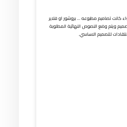
ء كانت تصاميم مطبوعه … بروشور او فلاير
تصميم ويتم وضع النصوص النهائية المطلوبة
تقادات للتصميم الاساسي.