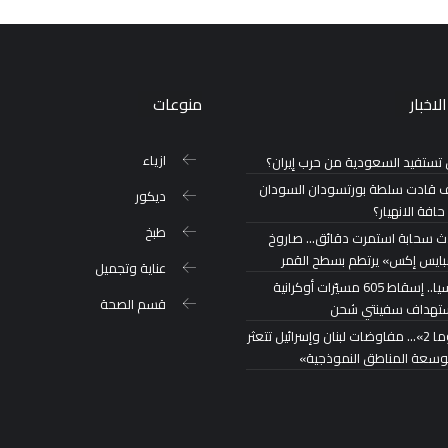
لاخبار
منوعات
ازياء
تستفيد السعودية من حرب إيران؟
 قادت سلطة بورتسودان السودان
ديكور
حافة الانهيار؟
طبخ
ث سحابة استمرت دقائق… صاروخ
ايس إكس» يرتطم بسطح القمر
عناية وتجميل
روسيا.. إسقاط 605 مسيّرات أوكرانية
قسم الصحة
تهداف سفينتي شحن
«روما 2»… مفاوضات لبنان وإسرائيل تتعثر
توسعة المناطق النموذجية»