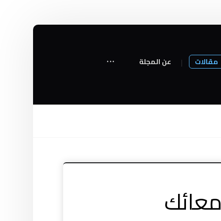
مقالات
عن المجلة
معائك