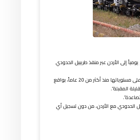
صدير العراق أكثر من 10 آلاف برميل من النفط الخام يومياً إلى الأردن عبر منفذ طريبيل الحدودي
وقال المصدر في تصريح لوكالة /المعلومة/، إن “عمليات تصدير النفط الخام إلى الأردن عبر منفذ طريبيل وصلت إلى أعلى مستوياتها منذ أكثر من 20 عاماً، بواقع
صاعدة”.
يل الحدودي مع الأردن، من دون تسجيل أي