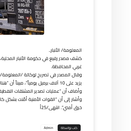
المعلومة/ الأنبار..
غربي المحافظة.
يزيد على 10 آلاف برميل يومياً”، مبيناً أن “هناك توجهاً لزيادة وتيرة تصدير المشتقات النفطية إلى الأردن خلال الأيام القليلة المقبلة”.
وأضاف أن “عمليات تصدير المشتقات النفطية 
وأشار إلى أن “القوات الأمنية أمّنت بشكل 
خرق أمني”. انتهى/25أ
كتب بواسطة
Admin