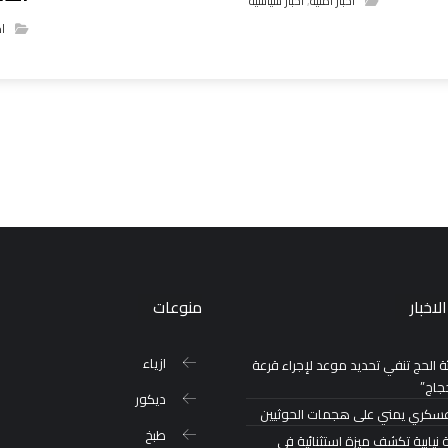
اخبار امنية
,
اخبار سياسية
اخ
لاخبار
منوعات
ازياء
 الحج تنفي تحديد موعد لإجراء قرعة
جاج”
ديكور
عسكري يمني على هجمات الحوثيين
طبخ
 نيابية تكشف ميزة استثنائية في