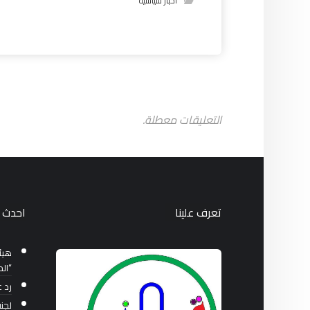
اخبار سياسية
التعليقات معطلة.
تعرف علينا
احدث ا
هيئة
“الح
رد 
لجنة