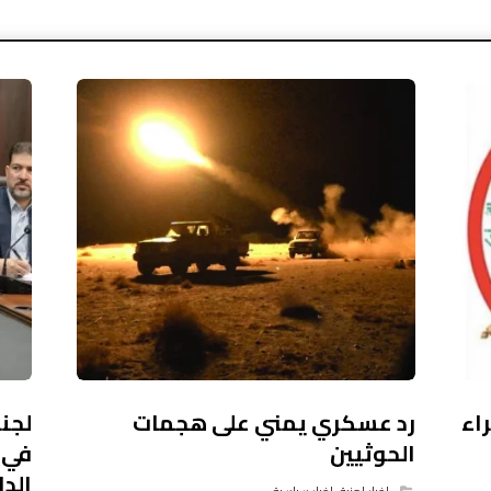
اء
رد عسكري يمني على هجمات
لجنة
الحوثيين
في 
الدا