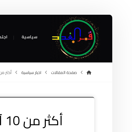
سياسية
اجتم
صفحة المقالات
اخبار سياسية
أكثر من 10 آلاف برميل يومياً.. العراق يرفع صادراته النفطية 
أك