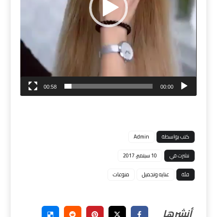
00:58
00:00
كتب بواسطة
Admin
نشرت في
10 سبتمبر، 2017
فئة
عنايه وتجميل
منوعات