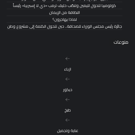
كولومبيا تتحول لليمين وتنصّب حليف ترمب «دي لا إسبرييا» رئيساً
النظافة من الإيمان
لماذا يهاجرون؟
جائزة رئيس مجلس الوزراء للصحافة.. حين تتحول الكلمة إلى مشروع وطن
منوعات
ازياء
ديكور
طبخ
عناية وتجميل