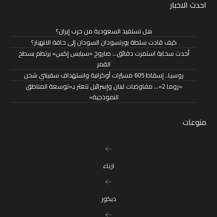
احدث الاخبار
هل تستفيد السعودية من حرب إيران؟
كيف قادت سلطة بورتسودان السودان إلى حافة الانهيار؟
أحدث سحابة استمرت دقائق… صاروخ «سبايس إكس» يرتطم بسطح
القمر
روسيا.. إسقاط 605 مسيّرات أوكرانية واستهداف سفينتي شحن
«روما 2»… مفاوضات لبنان وإسرائيل تتعثر بـ«توسعة المناطق
النموذجية»
منوعات
ازياء
ديكور