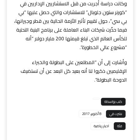
وكانت دراسة أجريت من قبل الاستشاريين الإداريين في
“كورنر ستون جلوبال” للاستشارات والتي حصل عليها “بي
بي سي”، حول تقييم تأثير الأزمة الحالية بين قطر وجيرانها،
فيما حذّرت شركات البناء العاملة على برنامج البنية التحتية
للكأس العالم الذي تبلغ قيمتها 200 مليار دولار “أنه
“مشروع عالي الخطورة”.
وأشارت إلى أن “المطلعين على البطولة والخبراء
الإقليميين ذكروا لنا أنه بعيد كل البعد عن أن تستضيف
الدوحة البطولة”.
كتب بواسطة
نشرت في
8 أكتوبر، 2017
فئة
اخبار رياضية