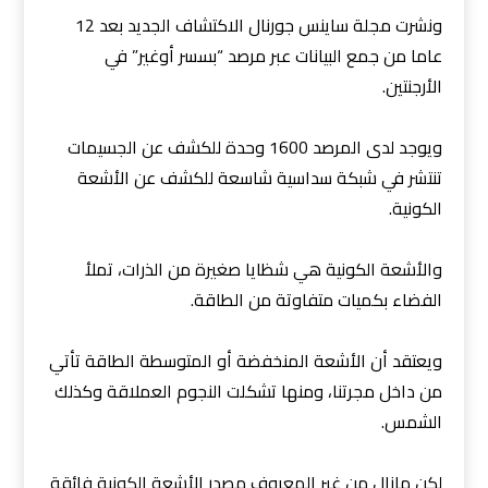
ونشرت مجلة ساينس جورنال الاكتشاف الجديد بعد 12
عاما من جمع البيانات عبر مرصد “بسسر أوغير” في
الأرجنتين.
ويوجد لدى المرصد 1600 وحدة للكشف عن الجسيمات
تنتشر في شبكة سداسية شاسعة للكشف عن الأشعة
الكونية.
والأشعة الكونية هي شظايا صغيرة من الذرات، تملأ
الفضاء بكميات متفاوتة من الطاقة.
ويعتقد أن الأشعة المنخفضة أو المتوسطة الطاقة تأتي
من داخل مجرتنا، ومنها تشكلت النجوم العملاقة وكذلك
الشمس.
لكن مازال من غير المعروف مصدر الأشعة الكونية فائقة