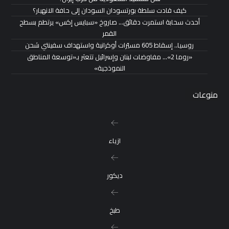
كيف قادت سلطة بورتسودان السودان إلى حافة الانهيار؟
أحدث سحابة استمرت دقائق… صاروخ «سبايس إكس» يرتطم بسطح
القمر
روسيا.. إسقاط 605 مسيّرات أوكرانية واستهداف سفينتي شحن
«روما 2»… مفاوضات لبنان وإسرائيل تتعثر بـ«توسعة المناطق
النموذجية»
منوعات
ازياء
ديكور
طبخ