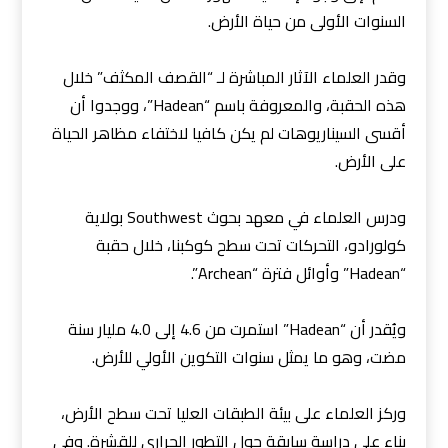
السنوات الأولى من حياة الأرض.
وقدر العلماء الآثار المباشرة لـ “القصف المكثف” خلال
هذه الحقبة، والمعروفة باسم “Hadean”، ووجدوا أن
أقسى السيناريوهات لم يكن كافيا لاختفاء مظاهر الحياة
على الأرض.
ودرس العلماء في معهد بحوث Southwest بولاية
كولورادو، التحركات تحت سطح كوكبنا، خلال حقبة
“Hadean” وأوائل فترة “Archean”.
ويُقدر أن “Hadean” استمرت من 4.6 إلى 4.0 مليار سنة
مضت، وهو ما يمثل سنوات التكوين الأولي للأرض.
وركز العلماء على بيئة الطبقات العليا تحت سطح الأرض،
بناء على دراسة سابقة حول التطور الحراري للقشرة. وفي