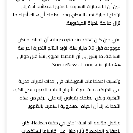
حين أن الانفجارات الشديدة للصخور الفضائية، أدت إلى
ارتفاع الحرارة تحت السطح، وجد العلماء أن هناك أجزاء ما
تزال صالحة للحياة الميكروبية.
وفي حين كان يُعتقد منذ فترة طويلة، أن الحياة لم تكن
موجودة قبل 3.9 مليار سنة، تؤيد النتائج الأخيرة الدراسة
السابقة، ما يشير إلى أن المحيط الحيوي نشأ قبل حوالي
4.4 مليار سنة، وفقا لـ ScienceNews.
وتسببت اصطدامات الكويكبات في إحداث تغيرات جذرية
على الكوكب، حيث غيرت الألواح القابلة للصهر سطح الكرة
الأرضية. ولكن العلماء يقولون إنه على الرغم من هذه
الأحداث، إلا أن الحياة الميكروبية استمرت بالظهور.
ويقول مؤلفو الدراسة: “حتى في حقبة Hadean، كان
للصفائح المنصهرة تأثير ضئيل على قابليتها لاستقطاب