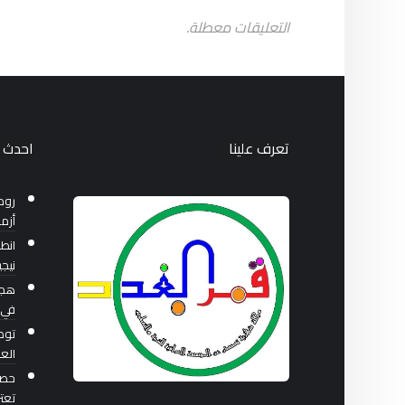
التعليقات معطلة.
تعرف علينا
احدث ا
روم
أزم
انطل
نيجي
هجو
في 
توصي
العر
حصار
تعت