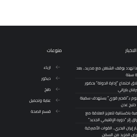
لاخبار
منوعات
ازياء
ا تهدد بوقف الشنغن مع مدريد.. بعد
ة سبتة
ديكور
اق اجتماع “إدارة الدولة” بحضور
طبخ
رفان بارزاني
م بـ”تفجير قوي” يستهدف سفينة
عناية وتجميل
خليج عدن
قسم الصحة
ة باكستانية لتعزيز العلاقة مع
اق إثر “دوره الإقليمي الجديد”
 إيران البحري.. القوات الأميركية
رض المزيد من السفن