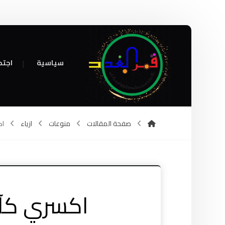
سياسية
اجتم
صفحة المقالات
منوعات
ازياء
اك
اكسري كآبة