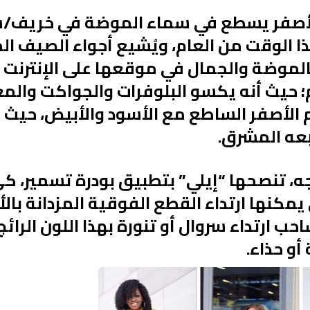
ذا الوقت من العام، ويُشيع أجواء الصيف ا
لموضة والجمال في موقعها على الإنترنت أ
؛ حيث أنه يكسو البلوفرات والجواكت والمع
م الأصفر الساطع مع الأسود والأبيض، حيث 
ابعه المشرق.
، تنصحها “إيلي” بتطبيق بودرة تسمير، ك
ي يمكنها ارتداء القطع الفوقية المزدانة با
حب ارتداء سروال أو تنورة بهذا اللون الرائ
أو حذاء.