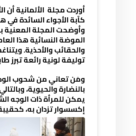
كآبة الأجواء السائدة في ه
وأوضحت المجلة المعنية با
الموضة النسائية هذا العام
والحقائب والأحذية. ويتناغ
توليفة لونية رائعة تبرز ط
ومَن تعاني من شحوب الوجه
بالنضارة والحيوية، وبالتال
يمكن للمرأة ذات الوجه الشا
إكسسوار تزدان به، كحقيبة 