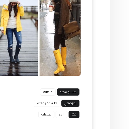
كتب بواسطة
Admin
نشرت في
11 سبتمبر، 2017
فئة
ازياء
منوعات