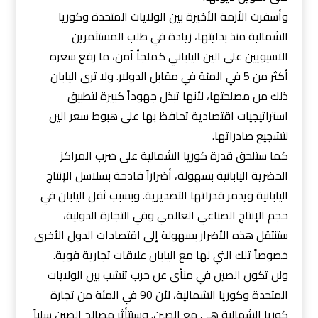
وأسفرت الأزمة الأخيرة بين الولايات المتحدة وكوريا
الشمالية منذ بدايتها، زيادة في طلب المستثمرين
الآسيويين على الين الياباني كملجأ آمن، ما رفع سعره
أكثر من 5 في المئة في مقابل الدولار. ولا ترى اليابان
ذلك من مصلحتها، لأنها تبذل جهوداً كبيرة لتطبيق
استراتيجيات اقتصادية تحافظ بها على هبوط سعر الين
لتشجيع صادراتها.
كما ستلحق قدرة كوريا الشمالية على ضرب المراكز
الحضرية اليابانية بسهولة، أضراراً فادحة بسلاسل الإنتاج
اليابانية ويدمر قدراتها التصديرية. وبسبب ثقل اليابان في
حجم الإنتاج الصناعي العالمي وفي التجارة الدولية،
ستنتقل هذه الأضرار بسهولة إلى اقتصادات الدول الأخرى
خصوصاً تلك التي لها مع اليابان علاقات تجارية قوية.
ولن تكون الصين في منأى عن حرب تنشب بين الولايات
المتحدة وكوريا الشمالية، لأن 90 في المئة من تجارة
كوريا الشمالية هي مع الصين. وستتأثر مصالح الصين سلباً