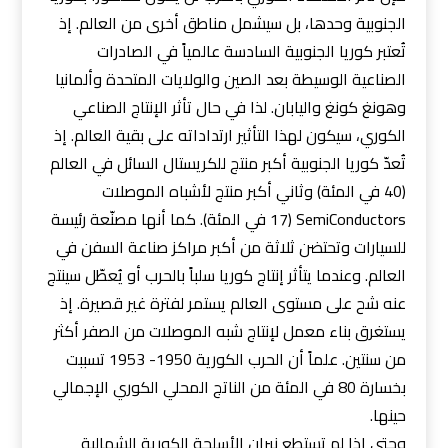
الجنوبية وحدها، بل سيشمل مناطق أخرى من العالم. إذ
تُعتبر كوريا الجنوبية السادسة عالمياً في الصادرات
الصناعية الوسيطة بعد الصين والولايات المتحدة وألمانيا
وهونغ كونغ واليابان. لذا في حال تأثر الإنتاج الصناعي
الكوري، سيكون لهذا التأثير ارتداداته على بقية العالم. إذ
تُعدّ كوريا الجنوبية أكبر منتج للكريستال السائل في العالم
(40 في المئة) وثاني أكبر منتج لأشباه الموصلات
SemiConductors (17 في المئة). كما أنها مصنّعة رئيسة
للسيارات وتحتضن ثلاثة من أكبر مراكز صناعة السفن في
العالم. وعندما يتأثر إنتاج كوريا سلباً بالحرب أو يُعطّل سينتج
عنه شح على مستوى العالم يستمر لفترة غير قصيرة. إذ
يستغرق بناء معمل لإنتاج شبه الموصلات من الصفر أكثر
من سنتين. علماً أن الحرب الكورية 1950- 1953 تسببت
بخسارة 80 في المئة من الناتج المحلي الكوري الإجمالي
حينها.
وحتى إذا لم تستطع نيران الأسلحة الكورية الشمالية