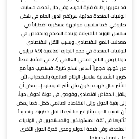
قد يغريها إطالة فترة الحرب، وفي حال تخطت حسابات
الولايات المتحدة مدتها، سيرتفع الدين العام في شكل
صاروخي. كما ستسبب مواجهة عسكرية اضطراباً في
سلاسل التوريد الأميركية وزيادة التضخم وانخفاض في
معدلات النمو الاقتصادي. وبسبب الثقل الاقتصادي
للولايات المتحدة في حجم التجارة العالمية (4.9 تريليون
دولار) وفي الناتج المحلي العالمي (22 في المئة)، فضلاً
عن كونها مجهزاً أساس لسلع كثيرة، فستصيب حرباً مع
كوريا الشمالية سلاسل الإنتاج العالمية بالاضطراب، لأن
التأثير بحال كهذه يكون مثل تأثير الدومينو. إذ يمكن أن
ينتقل انخفاض اقتصادي وفوضى في دولة تخوض حرباً،
إلى بقية الدول وإلى الاقتصاد العالمي ككل. كما يمكن
أن تتسبب الحرب بآثار غير مباشرة لا تقل خطورة، وتحديداً
تأثيرها في ثقة المستهلكين والمستثمرين في الولايات
المتحدة، وفي قيمة الدولار ومدى قدرة الدول الأخرى
على تمويل ديونها.