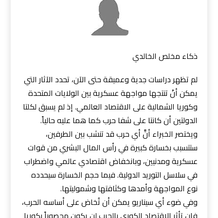
ذكاء مخلص الخالدي
لم تظهر دراسات جدية وعميقة حتى الآن، تحدد الآثار التي
يمكن أنْ تنتجها مواجهة عسكرية بين الولايات المتحدة
وكوريا الشمالية على الاقتصاد العالمي. إذ لم يسبق لكلتا
الدولتين أن كانتا على شفا حرب كما هما عليه حالياً.
ويختصر الخبراء أنَّ أي حرب قد تنشب بين الطرفين،
ستتسبب بخسارة كبيرة في رأس المال البشري من قوات
عسكرية ومدنيين، وبانخفاض اقتصادي عالمي واضطراب
في سلاسل التوريد الدولية. فيما حجم الخسارة سيحدده
نوع المواجهة وأمدها وكثافتها وشموليتها.
وفي ضوء أي سيناريو يمكن أن تُخاض على أساسه الحرب،
فإن تأثر الاقتصاد الكوري بالحرب لن يكون محصوراً بكوريا