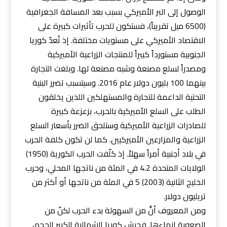
الوصول إلى البر الأميركي بسبب بعد المسافة الجغرافية
(6500 ميل تقريباً)، فستكون للحرب تأثيرات كبيرة على
الاقتصاد الأميركي على مستويات مختلفة. إذ تُعدّ كوريا
الجنوبية مستورداً كبيراً للمنتجات الزراعية الأميركية
ومصدراً لسلع مصنعة وشبه مصنعة لها. وبلغت التجارة
بينهما 100 بليون دولار عام 2016. وسيتسبب تضرر البنية
التحتية الداعمة للتجارة والمستهلكين اللذين يخلقون
الطلب على السلع الأميركية بالحرب، بزعزعة كبيرة
للصادرات الزراعية الأميركية وستلحق الضرر بأسعار السلع
الزراعية والمزارعين الأميركيين. كما لن تكون كلفة الحرب
في بلاد أجنبية أمراً سهلاً. إذ كلّفت الحرب الكورية (1950)
الولايات المتحدة 4.2 في المئة من ناتجها المحلي، وحرب
الخليج الثانية (2003) 5 في المئة من ناتجها أو أكثر من
تريليون دولار.
ومن المعروف أنَّ من السهولة بدء الحرب لكنّ من
الصعوبة إنهاءها. فجيش كوريا الشمالية الكبير الحجم،