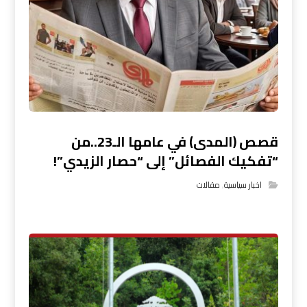
قصص (المدى) في عامها الـ23..من
“تفكيك الفصائل” إلى “حصار الزيدي”!
اخبار سياسية
,
مقالات