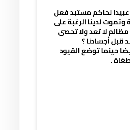
 عبيدا لحاكم مستبد فعل
وتموت لدينا الرغبة على
مظالم لا تعد ولا تحصى
 قبل أجسادنا ؟
أيضا حينما توضع القيود
غاة .