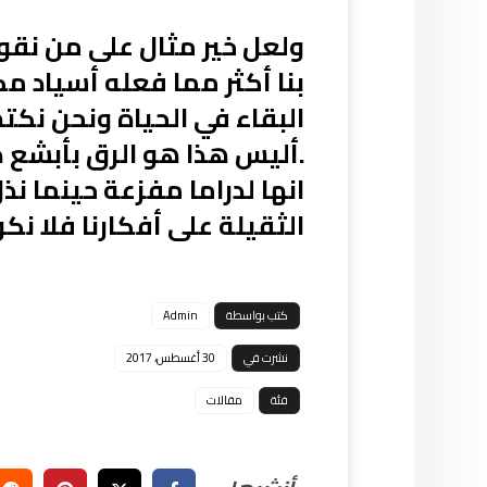
ولعل خير مثال على من نقو
بنا أكثر مما فعله أسياد م
البقاء في الحياة ونحن نكت
.أليس هذا هو الرق بأبشع ص
انها لدراما مفزعة حينما نذل
الثقيلة على أفكارنا فلا نك
كتب بواسطة
Admin
نشرت في
30 أغسطس، 2017
فئة
مقالات