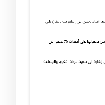
كومة انقاذ وطني في إقليم كوردستان هي
وقال بيره في مؤتمر صحفي عقده في أربيل، ان تلك الأطراف التي تدعو الى تشكيل حكومة انقاذ وطني يجب ان تضمن حصولها على أصوات 76 عضوا في
شارة الى دعوة حركة التغيير، والجماعة