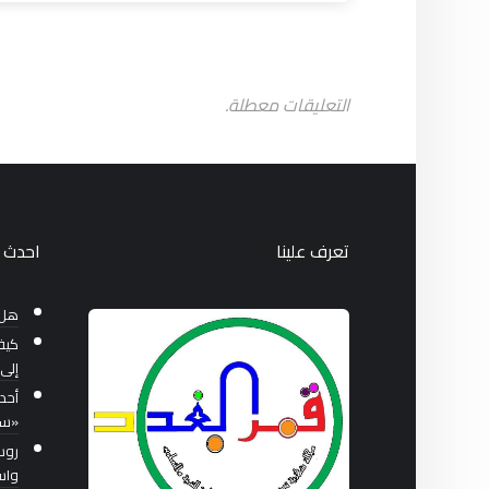
التعليقات معطلة.
تعرف علينا
احدث ا
هل 
كيف
إلى 
أحد
«سب
واس