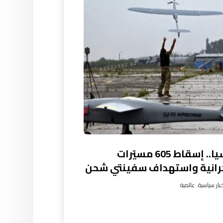
روسيا.. إسقاط 605 مسيّرات
رانية واستهداف سفينتي شحن
بار سياسية
,
عالمية