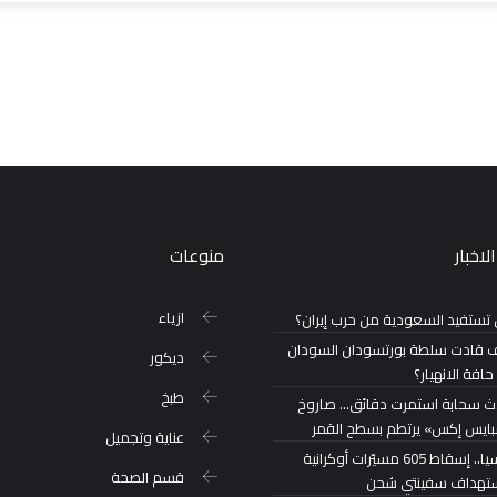
لاخبار
منوعات
ازياء
تستفيد السعودية من حرب إيران؟
 قادت سلطة بورتسودان السودان
ديكور
حافة الانهيار؟
طبخ
ث سحابة استمرت دقائق… صاروخ
ايس إكس» يرتطم بسطح القمر
عناية وتجميل
روسيا.. إسقاط 605 مسيّرات أوكرانية
قسم الصحة
تهداف سفينتي شحن