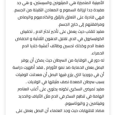
الأمينية المتميزة هي الميثيونين والسيستين، و هي جد
مفيدة جدا لإزالة السموم و المعادن الثقيلة من الجسم.
فهي قادرة على التعلق بالزئبق والكادميوم والرصاص
ومرافقتهم إلى خارج الجسم.
مفيد للقلب حيث يعمل على تأخير تخثر الدم , تخفيض
الكوليسترول في الدم, تقليل الدهون الثلاثية و انخفاض
ضغط الدم وكذلك تحسين وظائف أغشية خلايا الدم
الحمراء.
له دور في الوقاية من السرطان حيث يمكن أن يوفر
البصل بعض الحماية ضد نمو الأورام , فقد أظهرت دراسة
أن في جورجيا التي يزرع فيها البصل أن معدلات الوفيات
بسبب سرطان المعدة نصف مثيلتها في الولايات .
مفيد لمرضى السكري لكونه يحتوي على أغلب العناصر
الهامة في تنظيم السكر في الدم مثل الألياف والحديد
وفيتامين ج والبوتاسيوم.
مضاد للالتهابات حيث وجد العلماء أن البصل يعمل على