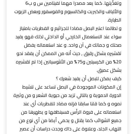
وتغذّيتها. كما يعد مصدرا مهما لفيتامين س و ب6
والألياف والكبريت والكالسيوم والفوسفور وبعض الزيوت
الطيارة.
و لطالما اعتبر البصل مضادا للجراثيم و الفطريات بامتياز
سواء عند الاستعمال الخارجي أو الداخلي لذلك فهو يفيد
صحتك و جمالك في آن واحد. و عند استعماله يفضل
تقشيره بشكل رقيق , حيث أنه من الممكن أن يفقد نحو
20% من الكرسيتين و75% من الأنثوسيانين إذا تم تقشيره
بشكل عميق.
كيف يمكن للبصل أن يفيد شعرك ؟
إن المكونات الموجودة في البصل تساعد على تنشيط
الدورة الدموية و بالتالي تزيد من حيوية الشعر و من وثيرة
نموه و كما قلنا سابقا فإنه مضاد للفطريات أي عند
استعماله على فروة الرأس فسينظفها و يطهرها من
جميع الشوائب كما يقلل و يحمي أيضا من أي نوع من
التهاب الجلد، وعلاوة على ذاك وجدت دراسات أن عصير