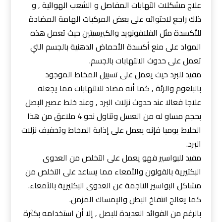
علاج مشكلات التهابات المفاصل و الشعب الهوائية , و
ذلك راجع لاحتوائه على بعض المركبات الهامة المضادة
للأكسدة مثل الفلافونويد والكيرسيتين حيث تعمل هذه
المواد على منع أكسدة الأحماض الدهنية بالجسم التي
تعمل على حدوث الالتهابات بالجسم.
مفيد للبرد حيث يعمل على تسييل المخاط الموجود
بالبلعوم والرئة , كما أنه مضاد للالتهابات مما يجعله
علاجا فعالا عند حدوث نزلات البرد , وعند خلط عصير البصل
بحجم مساو له من العسل وتناول نحو 4 ملاعق من هذا
الخليط يوميا فإنه يعمل على إذابة المخاط وتخفيف نزلات
البرد.
مفيد للبواسير فهو يعمل على التخلص من العدوى
البكتيرية بالقولون والأمعاء مما يساعد على التخلص من
مشاكل البواسير الناجمة عن العدوى البكتيرية بالأمعاء.
كما يعالج انتفاخ البطن والإمساك المزمن.
بالرغم من الفوائد العديدة للبصل , إلا أن استخدامه بكثرة