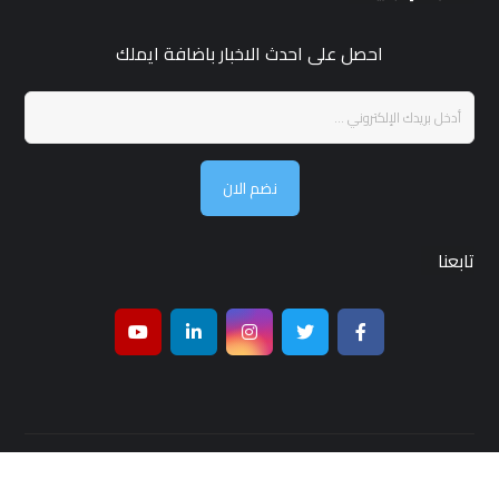
احصل على احدث الاخبار باضافة ايملك
نضم الان
تابعنا
جميع الحقوق محفوظة لـ مجلة قمر بغداد © 2026 ,تصميم واستضافة
شركة
بغداد هوست