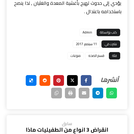
يؤدي إلى حدوث تهيج بأغشية المعدة والغثيان , لذا ينصح
باستخدامه باعتدال .
كتب بواسطة
Admin
نشرت في
11 سبتمبر، 2017
فئة
قسم الصحه
منوعات
سابق
انقراض 3 انواع من الطفيليات ماذا