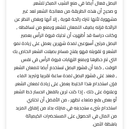
البصل فعال أيضا في منع الشيب المبكر للشعر.
و صحيح أن هذه الطريقة من معالجة الشعر تعد غير
مشهورة لأنها تترك رائحة قوية , إلا أنها وبغض النظر عن
الرائحة فإنه يضيف اللمعان للشعر ويمنع من تساقطه ,
وكانت دراسة قد أظهرت أن تدليك فروة الرأس بعصير
البصل مرتين أسبوعين لمدة شهرين يعمل على زيادة نمو
الشعر و تقويته فهو يفتح مسام بصيلات الشعر الخاص بك
التي تم حظرها ويمنع التهابات فروة الرأس في نفس
الوقت , كما أن قشور البصل تستخدم أيضا للمعان الشعر
, فعند غلي قشور البصل لمدة ساعة تقريبا وتبريد الماء
فإن استخدام هذا الخليط يعمل على زيادة لمعان الشعر.
وعلاوة على ذلك ، إذا كنت ترين بالفعل انحسار خط الشعر
أو بعض بقع صلعاء تظهر ، من الأفضل أن تختاري
استخدام شيء ستجدينه في منزلك بدلا من إنفاق المزيد
من المال في الحصول على المستحضرات الكيميائة
باهظة الثمن.