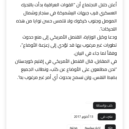
أعلن خلال الاجتماع أن “القوات العراقية بدأت بالتحرك
العسكري قرب جبهات البيشمركة في سنجار وشمال
الموصل وجنوب كركوك ولا نتلمس حسن نوايا من هذه
التحركات”.
ودعا وكيل الوزارة، القنصل الأمريكي إلى منع حدوث
تطورات غير مرغوب بها قد تؤدي إلى زعزعة الأوضاع”،
وفقاً لما جاء في البيان.
في المقابل، قال القنصل الأمريكي في إقليم كوردستان
“نحن مطلعون على الأوضاع عن كثب، ونطالب الجميع
بضبط النفس، ولن نسمح بحدوث أي أمر غير مرغوب به”.
كتب بواسطة
نشرت في
13 أكتوبر، 2017
فئة
اخبار سياسية
محلية