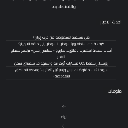
والاقتصادية.
احدث الاخبار
هل تستفيد السعودية من حرب إيران؟
كيف قادت سلطة بورتسودان السودان إلى حافة الانهيار؟
أحدث سحابة استمرت دقائق… صاروخ «سبايس إكس» يرتطم بسطح
القمر
روسيا.. إسقاط 605 مسيّرات أوكرانية واستهداف سفينتي شحن
«روما 2»… مفاوضات لبنان وإسرائيل تتعثر بـ«توسعة المناطق
النموذجية»
منوعات
ازياء