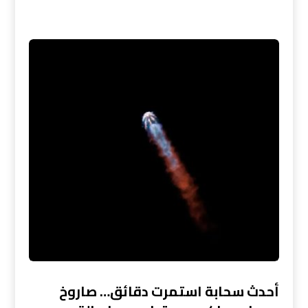
أحدث سحابة استمرت دقائق… صاروخ