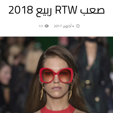
صعب RTW ربيع 2018
4 أكتوبر، 2017
10