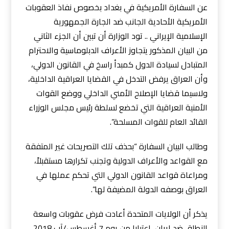
عن السفارة الأمريكية في بغداد بخصوص نفاذ العقوبات
الأمريكية الأحادية الجانب ضد الجارة الجمهورية
الإسلامية الإيراني .. تود الوزارة أن تبين أن الجزء الثاني
من البيان المذكور يتجاوز
الأعراف الدبلوماسية والاحترام
المتبادل لسيادة الدول كمبدأ راسخ في القانون الدولي،
وأن العراق يرفض التدخل في القضايا العراقية الداخلية،
ولاسيما قضايا الإصلاح الأمني الداخلي ووضع القوات
الأمنية العراقية التي تخضع لسلطة رئيس مجلس الوزراء
القائد العام للقوات المسلحة”.
وطالب البيان السفارة “بحذف تلك التصريحات غير المتفقة
مع القواعد والأعراف الدولية وتجنب تكرارها مستقبلاً،
ومراعاة قواعد القانون الدولي التي تحكم عملها في
العراق بوصفه الدولة المضيفة لها”.
يذكر أن الولايات المتحدة أعادت فرض عقوبات واسعة
النطاق ضد إيران، اعتبارا من يوم 7 أغسطس/آب 2018،