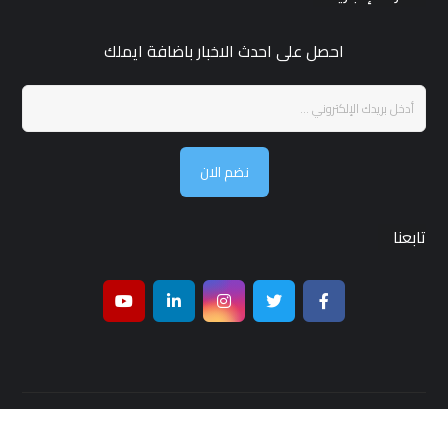
احصل على احدث الاخبار باضافة ايملك
نضم الان
تابعنا
جميع الحقوق محفوظة لـ مجلة قمر بغداد © 2026 ,تصميم واستضافة
شركة
بغداد هوست