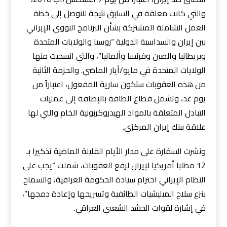
والتي كانت معلقة في السابق نتيجة للتوصل إلى خطة
العمل الشاملة المشتركة بشأن البرنامج النووي الإيراني
بين إيران والسداسية الدولية “روسيا والولايات المتحدة
وبريطانيا والصين وفرنسا وألمانيا”، والتي انسحبت منها
الولايات المتحدة في مايو/أيار الماضي. والحزمة الثانية
من هذه العقوبات ستكون سارية المفعول، اعتباراً من
يوم غد، وتشمل قطاع الطاقة بالإضافة إلى عمليات
التبادل المتعلقة بالمواد الهيدروكربونية الخام والتي لها
علاقة ببنك إيران المركزي.
ونشرت السفارة على مدار الأيام القليلة الماضية تذكيرا بـ
12 مطلبا أمريكيا لإيران لرفع العقوبات، شملت “يجب على
النظام الإيراني احترام سيادة الحكومة العراقية، والسماح
بنزع سلاح الميليشيات الطائفية وتسريحها وإعادة دمجها”،
في إشارة لقوات الحشد الشعبي العراقي.