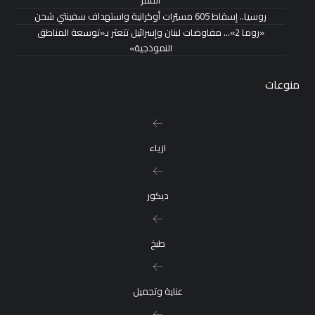
روسيا.. إسقاط 605 مسيّرات أوكرانية واستهداف سفينتي شحن
«روما 2»… مفاوضات لبنان وإسرائيل تتعثر بـ«توسعة المناطق
النموذجية»
منوعات
ازياء
ديكور
طبخ
عناية وتجميل