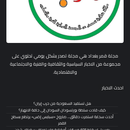
مجلة قمر بغداد هي مجلة تصدر بشكل يومي تحتوي على
مجموعة من الاخبار السياسية والثقافية والفنية والاجتماعية
والاقتصادية.
احدث الاخبار
هل تستفيد السعودية من حرب إيران؟
كيف قادت سلطة بورتسودان السودان إلى حافة الانهيار؟
أحدث سحابة استمرت دقائق… صاروخ «سبايس إكس» يرتطم بسطح
القمر
روسيا.. إسقاط 605 مسيّرات أوكرانية واستهداف سفينتي شحن