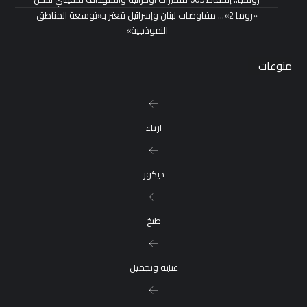
«روما 2»… مفاوضات لبنان وإسرائيل تتعثر بـ«توسعة المناطق
النموذجية»
منوعات
ازياء
ديكور
طبخ
عناية وتجميل