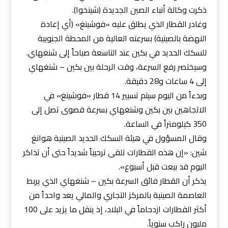
ذكرت وكالة أنباء الصين الجديدة (شينخوا).
وغادر القطار الذي يطلق عليه «فوشينغ» (أي إعادة
النهضة بالصينية) بسرعته العالية من المحطة الجنوبية
للسكك الحديد في بكين عند التاسعة صباحاً إلى شنغهاي.
وسيختصر رفع السرعة، وقت الرحلة بين بكين – شنغهاي
إلى 4 ساعات و28 دقيقة.
وبدءاً من اليوم سيتم تسيير 14 قطار «فوشينغ» في
الاتجاهين بين بكين وشنغهاي بسرعة قصوى تصل إلى
350 كيلومتراً في الساعة.
وقال المسؤول في هيئة السكك الحديد الصينية هوانغ
شين: «إن هذه القطارات تلقى ترحيباً شديداً حتى أن تذاكر
اليوم قد بيعت قبل أسبوع».
يذكر أن القطار فائق السرعة بكين – شنغهاي الذي يربط
العاصمة الصينية بالمركز التجاري والمالي يعد واحداً من
أكثر القطارات ازدحاماً في البلاد، إذ ينقل ما يزيد على 100
مليون راكب سنوياً.