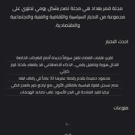
مجلة قمر بغداد هي مجلة تصدر بشكل يومي تحتوي على
مجموعة من الاخبار السياسية والثقافية والفنية والاجتماعية
والاقتصادية.
احدث الاخبار
تقرير: نفايات الفضاء تفتح سوقاً جديدة أمام الشركات الخاصة
انتحال هوية وتضليل رقمي.. الذكاء الاصطناعي قد يقنعك باتخاذ قرار
كارثي
محمود حميدة يقدم رقصة عمرها 32 عاماً في زفاف ابنته
مصر تسجل قفزة قياسية بالفائض الأولي مع تراجع كبير بالعجز الكلي
تركيا تقيد الملاحة في البحر الأسود عقب تصاعد الهجمات
منوعات
ازياء