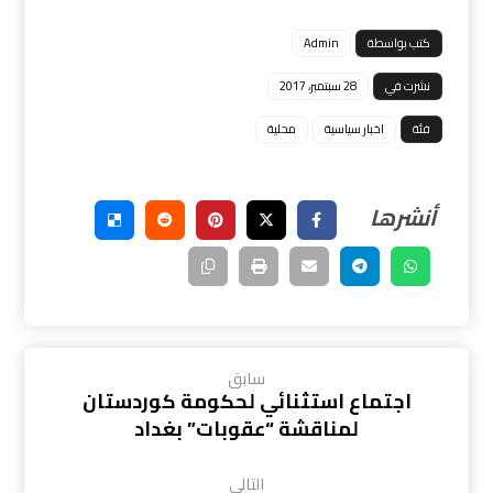
كتب بواسطة
Admin
نشرت في
28 سبتمبر، 2017
فئة
اخبار سياسية
محلية
سابق
اجتماع استثنائي لحكومة كوردستان
لمناقشة “عقوبات” بغداد
التالي