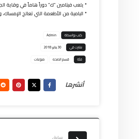
* يلعب فيتامين “ك” دوراً هاماً في وقاية 
* البامية من الأطعمة التي تعالج الإمساك، و
كتب بواسطة
Admin
نشرت في
30 يناير، 2018
فئة
قسم الصحه
منوعات
سابق