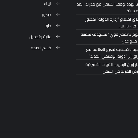
ازياء
ا تهدد بوقف الشنغن مع مدريد.. بعد
ة سبتة
ديكور
اق اجتماع “إدارة الدولة” بحضور
طبخ
رفان بارزاني
م بـ”تفجير قوي” يستهدف سفينة
عناية وتجميل
خليج عدن
قسم الصحة
ة باكستانية لتعزيز العلاقة مع
اق إثر “دوره الإقليمي الجديد”
 إيران البحري.. القوات الأميركية
رض المزيد من السفن