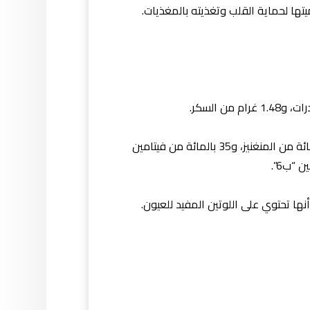
ا لحماية القلب وتغذيته بالمغذيات.
ويوفر الكوب الواحد من البامية (حوالي 100 غرام) 66 بالمائة من احتياجات الجسم اليومية من فيتامين “ك”، و50 بالمائة من المنغنيز، و35 بالمائة من فيتامين
نها تحتوي على اللوتين المفيد للعيون.