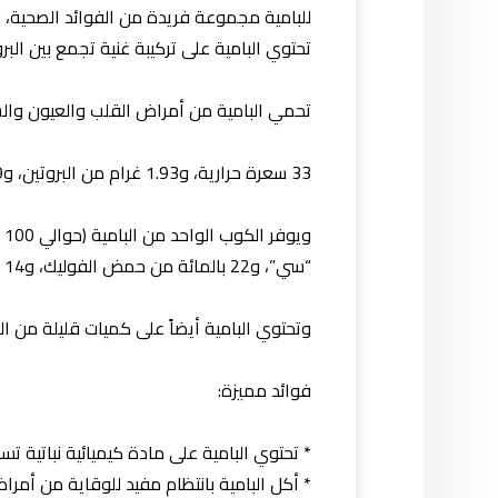
للبامية مجموعة فريدة من الفوائد الصحية،
تحتوي البامية على تركيبة غنية تجمع بين الب
تحمي البامية من أمراض القلب والعيون والسرطان القيم
33 سعرة حرارية، و1.93 غرام من البروتين، و0.19 غرام من الدهون، و3.2 غرام من الألياف، و7.45 غرام من الكربوهيدرات، و1.48 غرام من السكر.
“سي”، و22 بالمائة من حمض الفوليك، و14 بالمائة من المغنيسيوم، و13 بالمائة من الثيامين، و11 بالمائة من فيتامين “ب6”.
وتحتوي البامية أيضاً على كميات قليلة من ال
فوائد مميزة:
* تحتوي البامية على مادة كيميائية نباتية تسم
* أكل البامية بانتظام مفيد للوقاية من أمر