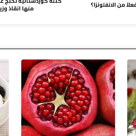
كتلة كوردستانية تحتج عل
اً من الانفلونزا؟
منها انقاذ وزي