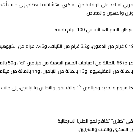
 فهي تساعد على الوقاية من السكري وهشاشة العظام، إلى جانب أهميته
روتين والدهون والمعادن.
 الغذائية في 100 غرام بامية:
كالسيوم والحديد وفيتامين “أ” والفسفور والنحاس والنياسين، إلى جانب أ
ّى “كيتين” تكافح نمو الخلايا السرطانية.
اض السكري والقلب والشرايين.