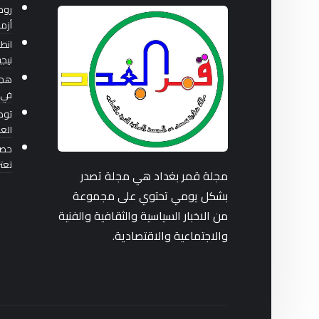
روم
أزم
انطل
نيجي
هجو
في 
توصي
العر
حصار
تعت
مجلة قمر بغداد هي مجلة تصدر
بشكل يومي تحتوي على مجموعة
من الاخبار السياسية والثقافية والفنية
والاجتماعية والاقتصادية.