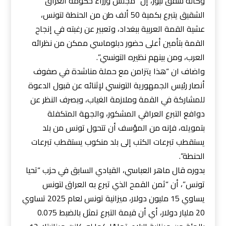
وكالة شفق نيوز، إن “مجلس وزراء حكومة العراق
الشقيق يتبرع بكمية 50 ألف طن من الحنطة لتونس،
عشية القمة العربية ببغداد، وتعبير عن رغبته في إنجاح
القمة بتأمين أعلى حضور دبلوماسي ممكن من نظرائه
العرب، ومن بينهم نظيره التونسي”.
واضاف ان “هذا يتزامن مع حملة مناشدة في صفوف
أنصار رئيس الجمهورية التونسي لإثنائه عن قبول الدعوة
للمشاركة في القمة وملازمة الغياب، وبصرف النظر عن
دوافع التبرع العراقي المشكور، والجهة المتكفلة
بتمويله، فإنه من المؤسف أن تتحول تونس من بلد
يستقطب تبرعات الكتب إلى بلد منكوب يستقطب تبرعات
الحنطة”.
بدوره قال ماهر العباسي، القيادي السابق في حزب “تحيا
تونس”، أن “ثمن القمح الذي تبرع به العراق لتونس
يساوي 15 مليون دولار، ميزانية تونس لعام 2025 تساوي
20 مليار دولار، أي أن قيمة التبرع تمثل بالضبط 0.075