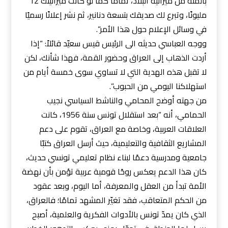
بالمئة من ميزانية البلاد، تمامًا كما لو كانت ميزانيتك 12
مليونًا، وتبرع لك صديقك بتسعة دنانير، ثم نشر إعلانًا رسميًا
في وسائل الإعلام حول هذا الأمر”.
ووجه العباسي حديثه الى الرئيس قيس سعيّد قائلاً: “إذا
أردت الذهاب إلى العراق وحضور القمة، فهذا شأنك، لكن
لا تقبل هذه الهدية التي لا تساوي سوى خمسة أيام من
استهلاكنا اليومي من الحبوب”.
من جهته أوضح المحامي والناشط السياسي نجيب
الحمامي، أنه “بعد استقلال تونس سنة 1956، كانت
العلاقات العربية، وخاصة مع العراق، تقوم على دعم
المشاريع الثقافية والتعليمية، حيث أرسل العراق كتبًا
جامعية ومدرسية دعمًا لبناء نظام تعليمي تونسي حديث،
كان هذا الدعم يعكس روحًا قومية عربية تؤمن بأن نهضة
الأمة تبدأ من العقل والمعرفة، أما اليوم، وبعد عقود
من الحكم المتعاقب، فقد تغيّر المشهد تمامًا؛ فالعراق،
الذي كان يمدّ تونس بالأدوات الفكرية والعلمية، أصبح