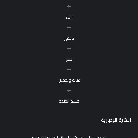
ازياء
ديكور
طبخ
عناية وتجميل
قسم الصحة
النشرة الإخبارية
احصل على احدث الاخبار باضافة ايملك