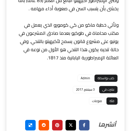
وصرح الإمبراطور أكيهيتو البالغ من العمر (83 عاما) بأنه
يخشى بأن يتسبب السن في صعوبة أداء مهامه .
وتأتي خطبة ماكو من كي كومورو الذي يعمل في
مكتب محاماة في طوكيو بعدما صادق المشرعون في
يونيو على مشروع قانون يسمح لأكيهيتو بالتنحي. وفي
حالة تنحيه يكون هذا التنحي هو الأول من نوعه في
العائلة الإمبراطورية اليابانية منذ 1817.
كتب بواسطة
Admin
نشرت في
3 سبتمبر، 2017
فئة
منوعات