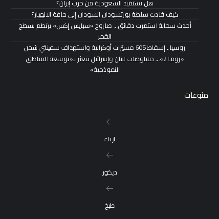
هل تستفيد السعودية من حرب إيران؟
كيف قادت سلطة بورتسودان السودان إلى حافة الانهيار؟
أحدث سحابة استمرت دقائق… صاروخ «سبايس إكس» يرتطم بسطح
القمر
روسيا.. إسقاط 605 مسيّرات أوكرانية واستهداف سفينتي شحن
«روما 2»… مفاوضات لبنان وإسرائيل تتعثر بـ«توسعة المناطق
النموذجية»
منوعات
ازياء
ديكور
طبخ