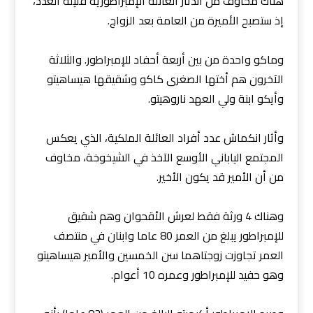
هناك مخاوف من اندثار العائلة الإمبراطورية قليلة العدد،
إذ ستصبح الأميرة من العامة بعد الزواج.
وماكو واحدة من بين أربعة أحفاد للإمبراطور. والثلاثة
الآخرون هم أختها الصغرى كاكو وشقيقها هيساهيتو
وأيكو ابنة ولي العهد ناروهيتو.
وأثار انكماش عدد أفراد العائلة الملكية، الذي يعكس
المجتمع الياباني الأوسع الآخذ في الشيخوخة، مخاوف
من أن الأمير قد يكون الأخير.
وهناك 4 ورثة فقط لعرش الأقحوان وهم شقيق
للإمبراطور يبلغ من العمر 80 عاما وابنان في منتصف
العمر تجاوزت زوجتاهما سن الخمسين والأمير هيساهيتو
وهو حفيد للإمبراطور وعمره 10 أعوام.