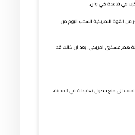
ركزت في قاعدة كي وان.
 من القوة الامريكية انسحب اليوم من
 انه وفق المعلومات التي تحصل عليها فان القوة خرجت من كركوك وهي عبارة عن اكثر من 40 عجلة همر عسكري امريكي، بعد ان كانت قد
السبب الى منع حصول تعقيدات في المدينة،