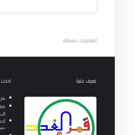
التعليقات معطلة.
تعرف علينا
احدث ا
هل 
كيف
إلى 
أحد
«سب