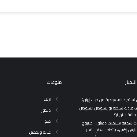
لاخبار
منوعات
ازياء
تستفيد السعودية من حرب إيران؟
 قادت سلطة بورتسودان السودان
ديكور
حافة الانهيار؟
طبخ
ث سحابة استمرت دقائق… صاروخ
ايس إكس» يرتطم بسطح القمر
عناية وتجميل