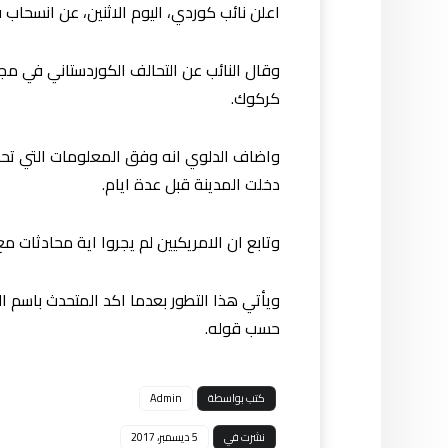
اعلن نائب كوردي، اليوم الاثنين، عن انسحاب
وقال النائب عن التحالف الكوردستاني في مج
كركوك.
دخلت المدينة قبل عدة ايام.
وتابع ان الامريكيين لم يجروا اية محادثات
ويأتي هذا التطور بعدما اكد المتحدث باسم ا
حسب قوله.
كتب بواسطة
Admin
نشرت في
5 ديسمبر، 2017