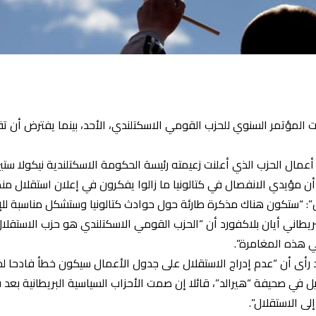
لمؤتمر السنوي للحزب القومي الاسكتلندي، الأحد، بينما يفترض أن تقد
أعمال الحزب الذي أعلنت زعيمته رئيسة الحكومة الاسكتلندية نيكولا ستي
أن مؤيدي الانفصال في كتالونيا ما زالوا يفكرون في إعلان استقلال من
 “ستكون هناك مذكرة طارئة حول حوادث كتالونيا وستشكل مناسبة للإشا
يطاني أيان بلاكفورد أن “الحزب القومي الاسكتلندي هو حزب الاستقلا
في هذه المغامرة”.
د رأى أن “عدم إدراج الاستقلال على جدول الأعمال سيكون خطأ فادحا ل
ي صحيفة “هيرالد”، قائلا إن صمت الأحزاب السياسية البريطانية بعد ق
لى الاستقلال”.