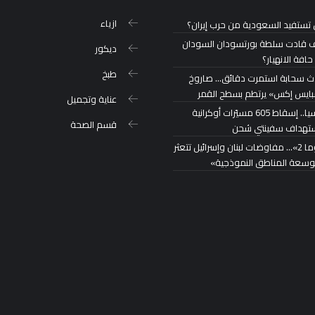
ازياء
تستفيد السعودية من حرب إيران؟
 قادت سلطة بورتسودان السودان
ديكور
حافة الانهيار؟
طبخ
ث سحابة استمرت دقائق… صاروخ
ايس إكس» يرتطم بسطح القمر
عناية وتجميل
روسيا.. إسقاط 605 مسيّرات أوكرانية
قسم الصحة
تهداف سفينتي شحن
«روما 2»… مفاوضات لبنان وإسرائيل تتعثر
توسعة المناطق النموذجية»