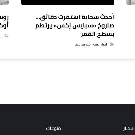
أحدث سحابة استمرت دقائق…
صاروخ «سبايس إكس» يرتطم
أوك
بسطح القمر
اخ
اخبار امنية
,
اخبار سياسية
لاخبار
منوعات