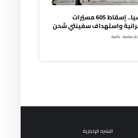
روسيا.. إسقاط 605 مسيّرات
رانية واستهداف سفينتي شحن
بار سياسية
,
عالمية
النشرة الإخبارية