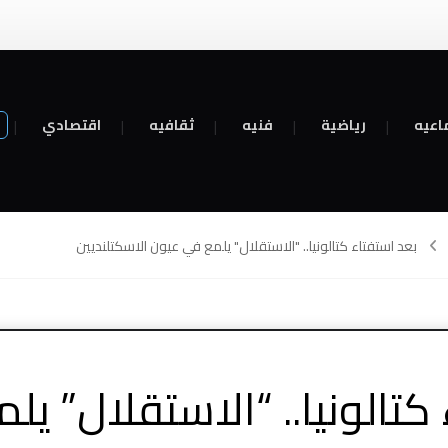
اعيه
رياضية
فنيه
ثقافيه
اقتصادي
بعد استفتاء كتالونيا.. "الاستقلال" يلمع في عيون الاسكتلنديين
كتالونيا.. “الاستقلال” ي