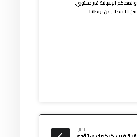
المحاكم الإسبانية غير دستوري.
التالي
راقية قرب كركوك ستؤدي