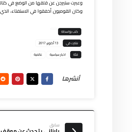
وعبرت ستيرجن عن قلقها من الوضع في كتالوني
وكان القوميون أخفقوا في الاستفتاء، الذي أجري في 2014 بشأن استقلال اسكتلندا، ورفض فيه 55 بالمئة من الناخب
كتب بواسطة
نشرت في
13 أكتوبر، 2017
فئة
اخبار سياسية
عالمية
سابق
بارزاني يتحدث عن موقف لل