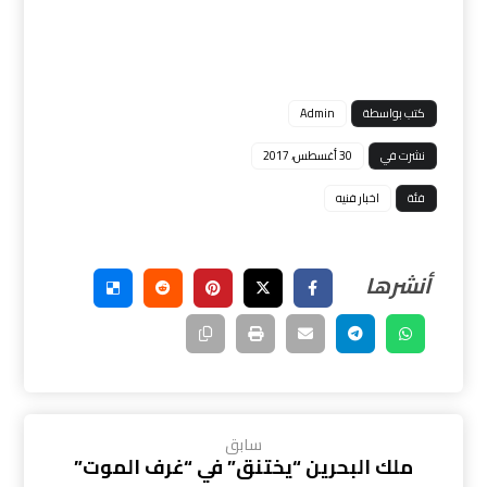
كتب بواسطة
Admin
نشرت في
30 أغسطس، 2017
فئة
اخبار فنيه
سابق
ملك البحرين “يختنق” في “غرف الموت”