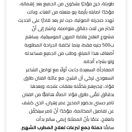
طويلة، خرج مؤخرًا بشكوى من الجميع بعد إهماله،
مؤكدًا اصابته بأزمة ربو منعته من الغناء، وباتت
تهدد حنجرته الصوتية، حيث لم يعد قادرًا على الحديث
لأكثر من ثلاث دقائق متواصلة، واشار إلى أنّ
مشروع العلاج بنقابة المهن الموسيقية، يساهم
ب500 جنيه فقط، بينما تكلفة الجراحة المطلوبة
أضعاف هذا المبلغ، وطلب من الجميع مساعدته
ولو بشراء ألحانه.
المفاجأة السعيدة جاءت أولًا مع تواصل الشاعر
السعودي تركي آل الشيخ، مع عائلة الفنان طارق
فؤاد، ليخبرهم بتكفّله بنفقات علاجه، وبعدها
بدقائق تلقّى طارق فؤاد اتصالًا هاتفيًّا من الفنان
تامر حسني بحضور المخرج عمر زهران، الذي كشف
عن تفاصيل المكالمة، مؤكدًا أنّ تامر سيتكفّل
بالعلاج، علمًا بأنّ الممثلة إيمي سالم بدأت
سابقًا
حملة جمع تبرعات لعلاج المطرب الشهير
.