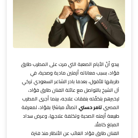
يبدو أنّ الأيام الصعبة التي مرت على المطرب طارق
فؤاد، بسبب معاناته أزمتين مادية وصحية، في
طريقها للأفول، بعدما بادر الشاعر السعودي تركي
آل الشيخ بالتواصل مع عائلة الفنان طارق فؤاد،
ليخبرهم بتكفّله بنفقات علاجه، بينما أجرى المطرب
المصري
تامر حسني
اتصالًا مباشرًا بفؤاد، لمعرفة
طبيعة أزمته الصحية وتكلفة علاجها، وعرض سداد
المبلغ كاملًا.
الفنان طارق فؤاد الغائب عن الأنظار منذ فترة