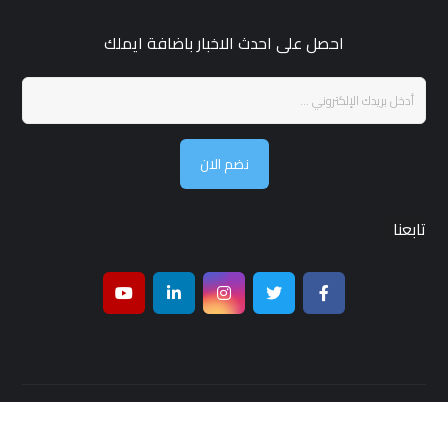
احصل على احدث الاخبار باضافة ايملك
نضم الان
تابعنا
جميع الحقوق محفوظة لـ مجلة قمر بغداد © 2026 ,تصميم واستضافة
شركة
بغداد هوست