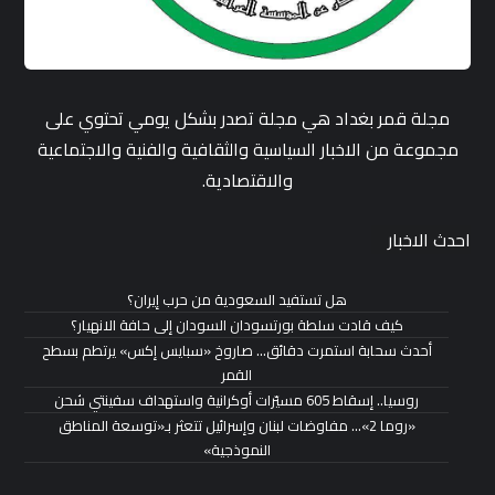
مجلة قمر بغداد هي مجلة تصدر بشكل يومي تحتوي على
مجموعة من الاخبار السياسية والثقافية والفنية والاجتماعية
والاقتصادية.
احدث الاخبار
هل تستفيد السعودية من حرب إيران؟
كيف قادت سلطة بورتسودان السودان إلى حافة الانهيار؟
أحدث سحابة استمرت دقائق… صاروخ «سبايس إكس» يرتطم بسطح
القمر
روسيا.. إسقاط 605 مسيّرات أوكرانية واستهداف سفينتي شحن
«روما 2»… مفاوضات لبنان وإسرائيل تتعثر بـ«توسعة المناطق
النموذجية»