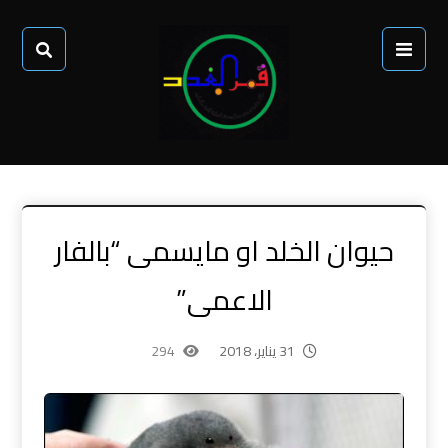
حيوان الخلد او مايسمى “بالفار
الاعمى”
31 يناير، 2018
294