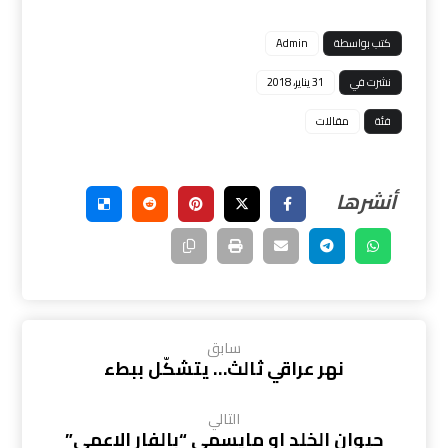
كتب بواسطة
Admin
نشرت في
31 يناير، 2018
فئة
مقالات
سابق
نهر عراقي ثالث… يتشكّل ببطء
التالي
حيوان الخلد او مايسمى “بالفار الاعمى”