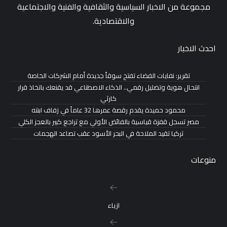
مجموعة من الاخبار السياسية والثقافية والفنية والاجتماعية
والاقتصادية.
احدث الاخبار
تقرير: نفايات الفضاء تفتح سوقاً جديدة أمام الشركات الخاصة
انتحال هوية وتضليل رقمي.. الذكاء الاصطناعي قد يقنعك باتخاذ قرار
كارثي
محمود حميدة يقدم رقصة عمرها 32 عاماً في زفاف ابنته
مصر تسجل قفزة قياسية بالفائض الأولي مع تراجع كبير بالعجز الكلي
تركيا تقيد الملاحة في البحر الأسود عقب تصاعد الهجمات
منوعات
ازياء