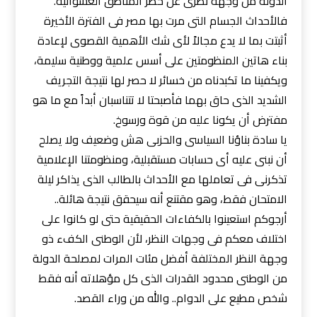
الدولة من وجهة نظرى عن خطر المناطق العشوائية.
فالأحداث الجسام التى مرت بها مصر فى الفترة الأخيرة
أثبتت بما لا يدع مجالاً لأى شك الأهمية القصوى لإعادة
بناء هاتين المنظومتين على أسس علمية ووطنية سليمة،
ويكفينا ما تكبدناه من خسائر لا حصر لها نتيجة التجريف
الشديد الذى حاق بهما فأصبحتا لا تتناسبان أبداً مع ما هو
مفترض أن يكونا عليه من قوة ورسوخ.
يا سادة بناؤنا السياسى والحزبى هش وضعيف ولا يصلح
أن نبنى عليه أى حسابات مستقبلية، ومنظومتنا الإعلامية
تذكرنى فى تعاملها مع الأحداث بالطالب الذى يذاكر ليلة
الامتحان فقط، وهو مقتنع أنه سيحقق نتيجة هائلة..
أرجوكم استعينوا بالكفاءات الحقيقية حتى لو كانوا على
اختلاف معكم فى وجهات النظر، لأن الوطنى الكفء ذو
وجهة النظر المختلفة أفضل مئات المرات لمصلحة الدولة
من الوطنى محدود القدرات الذى كل مؤهلاته أنه فقط
شخص مطيع على الدوام.. والله من وراء القصد.