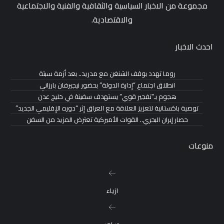
مجموعة من الاخبار السياسية والثقافية والفنية والاجتماعية
والاقتصادية.
احدث الاخبار
روما تهدد بوقف الشنغن مع مدريد.. بعد أزمة سبتة
انطلاق اجتماع “إدارة الدولة” بحضور نيجيرفان بارزاني
هجوم بـ”تفجير قوي” يستهدف سفينة في خليج عدن
توصية باكستانية لتعزيز العلاقة مع العراق إثر “دوره الإقليمي الجديد”
حصار إيران البحري.. القوات الأميركية تعترض المزيد من السفن
منوعات
ازياء