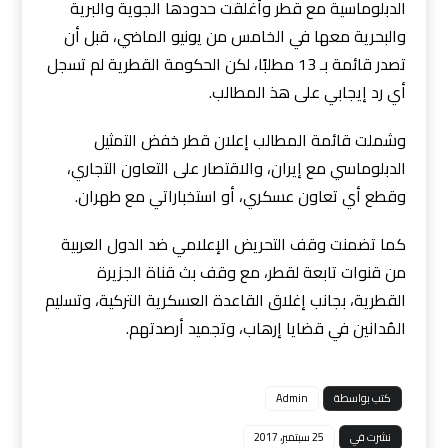
الدبلوماسية مع قطر وأغلقت حدودها الجوية والبرية
والبحرية معها في الخامس من يونيو الماضي، قبل أن
تصدر قائمة بـ 13 مطلبًا، لكن الحكومة القطرية لم تسجل
أي رد إيجابي على هذ المطالب.
وشملت قائمة المطالب إعلان قطر خفض التمثيل
الدبلوماسي مع إيران، والاقتصار على التعاون التجاري،
وقطع أي تعاون عسكري، أو استخباراتي مع طهران.
كما تضمنت وقف التحريض الإعلامي ضد الدول العربية
من قنوات تابعة لقطر، مع وقف بث قناة الجزيرة
القطرية، بجانب إغلاق القاعدة العسكرية التركية، وتسليم
المُدانين في قضايا إرهاب، وتجميد أرصدتهم.
كتب بواسطة
Admin
نشرت في
25 سبتمبر، 2017