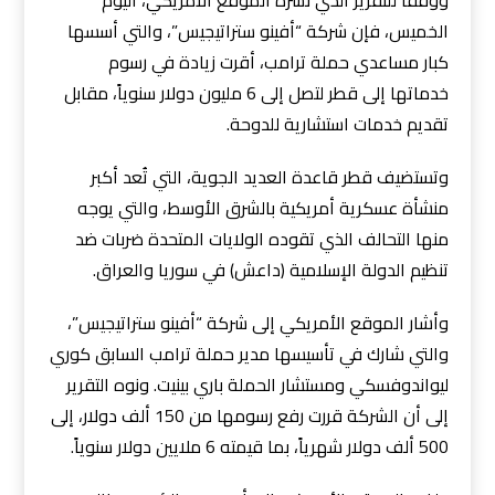
ووفقًا للتقرير الذي نشره الموقع الأمريكي، اليوم
الخميس، فإن شركة “أفينو ستراتيجيس”، والتي أسسها
كبار مساعد
ي حملة ترامب، أقرت زيادة في رسوم
خدماتها إلى قطر لتصل إلى 6 مليون دولار سنوياً، مقابل
تقديم خدمات استشارية للدوحة.
وتستضيف قطر قاعدة العديد الجوية، التي تُعد أكبر
منشأة عسكرية أمريكية بالشرق الأوسط، والتي يوجه
منها التحالف الذي تقوده الولايات المتحدة ضربات ضد
تنظيم الدولة الإسلامية (داعش) في سوريا والعراق.
وأشار الموقع الأمريكي إلى شركة “أفينو ستراتيجيس”،
والتي شارك في تأسيسها مدير حملة ترامب السابق كوري
ليواندوفسكي ومستشار الحملة باري بينيت. ونوه التقرير
إلى أن الشركة قررت رفع رسومها من 150 ألف دولار، إلى
500 ألف دولار شهرياً، بما قيمته 6 ملايين دولار سنوياً.