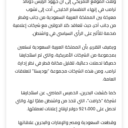
ولفت الموقع الأمريكي إلى أن جهود الرئيس دونالد
ترامب في إنهاء الانقسام الخليجي أدت إلى نشوب
معركة بين المملكة العربية السعودية من جانب وقطر
من جانب آخر، حيث تتعاقد كلا الدولتين مع شركات إعلامية
ضخمة للتأثير على الرأي السياسي في واشنطن.
ويضيف التقرير، بأن المملكة العربية السعودية تستعين
بمجموعة من الشركات الأمريكية، والتي تم استئجارها
خصيصًا لحملات دعائية، لتقليل مكانة قطر في نظر إدارة
ترامب. ومن هذه الشركات مجموعة “بوديستا” للعلاقات
العامة.
كما كشفت البحرين، الخميس الماضي، عن استئجارها
لشركة “كرافت”، التي تتخذ من واشنطن مقرًا لها، والتي
تحصل على 921،000 دولار لإنتاج إعلانات لعملائها.
وقطعت السعودية ومصر والإمارات والبحرين علاقاتها