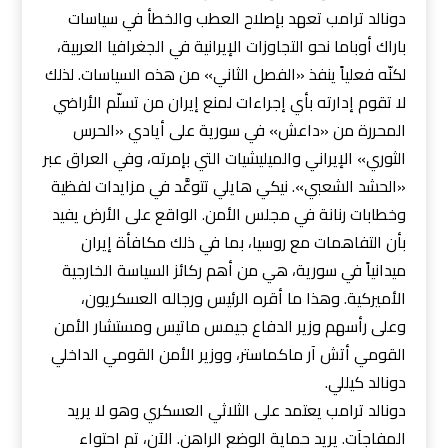
دونالد ترامب تعهد بإصلاح العطب والخطأ في سياسات
باراك أوباما نحو التجاوزات الإيرانية في الجغرافيا العربية،
لكنّه فعلياً ينفذ «الفصل الثاني» من هذه السياسات. لذلك
لا تقوم إدارته بأي إجراءات لمنع إيران من تسلّم الأراضي
المحررة من «داعش» في سورية على أيادي «الحرس
الثوري» الإيراني والميليشيات التي بإمرته، وفي العراق عبر
«الحشد الشعبي». نيكي هايلي تتوعَّد في مزايدات لفظية
وخطابات رنانة في مجلس الأمن. الواقع على الأرض يفيد
بأن التفاهمات مع روسيا، بما في ذلك مكافأة إيران
ميدانياً في سورية، هي من أهم ركائز السياسة الخارجية
الأميركية. وهذا ما أقره الرئيس ورجاله العسكريون،
وعلى رأسهم وزير الدفاع جيمس ماتيس ومستشار الأمن
القومي أتش آر ماكماستر، ووزير الأمن القومي الداخلي
دونالد كيللي.
دونالد ترامب يعتمد على الثلاثي العسكري وهو لا يريد
المفاجآت. يريد حماية الوضع الراهن. الآن، تم احتواء