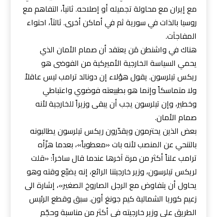
مع إيران مع محاولة تجميله أو إصلاحه. ثانياً، التفاهم مع
روسيا بالذات في سورية ثم في أماكن أخرى. ثالثاً، احتواء
المفاجآت.
هناك في واشنطن مَن يعتقد أن صمام الأمان الذي
يحمي السياسة الخارجية الأميركية من الفوضى هو
ريكس تيلرسون. يقول هؤلاء إن دونالد ترامب ليس عاقلاً
ولا متماسكاً وإنما هو بطبيعته فوضوي واعتباطي
وخطير، وإن تيلرسون يجب أن يبقى وزيراً للخارجية لأنه
صمام الأمان.
بعض الذين يحترمون ويقدّرون ريكس تيلرسون يطالبونه
بالتنحي عن المنصب لأنه بات «معطوباً»، بعدما هزّأه
ترامب علناً أكثر من مرة آخرها عندما قال ساخراً: «قلت
لريكس تيلرسون، وزير خارجيتنا الرائع، إنه يضيّع وقته وهو
يحاول أن يتفاوض مع الرجل الصاروخ الصغير»، إشارة الى
زعيم كوريا الشمالية كيم جونغ أون. سبق وقطع الرئيس
الطريق على وزير خارجيته في أكثر من مناسبة وحجّم