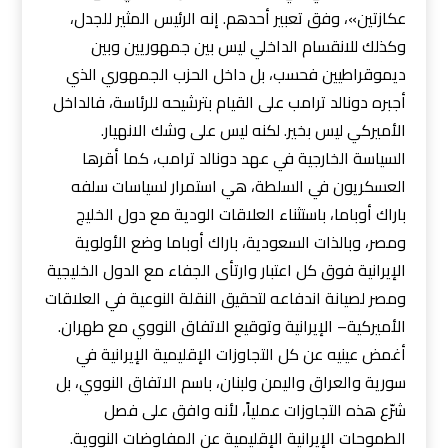
عكازتين»، وفق تعبير أحدهم. إنه الرئيس المثير للجدل،
وكذلك للانقسام الداخلي ليس بين جمهوريين وبين
ديموقراطيين فحسب، بل داخل الحزب الجمهوري الذي
أجبره دونالد ترامب على القيام بترشيحه للرئاسة، فالداخل
الأميركي ليس بخير. لكنه ليس على وشك الانهيار.
السياسة الخارجية في عهد دونالد ترامب، كما أقرها
العسكريون في السلطة، هي استمرار لسياسات سلفه
باراك أوباما، باستثناء العلاقات الودية مع دول الخليج
ومصر، وبالذات السعودية، باراك أوباما وضع الأولوية
الإيرانية فوق كل اعتبار وارتأى الجفاء مع الدول الخليجية
ومصر لصيانة اندفاعه لتحقيق النقلة النوعية في العلاقات
الأميركية– الإيرانية وتوقيع الاتفاق النووي مع طهران.
أغمض عينيه عن كل التجاوزات الإقليمية الإيرانية في
سورية والعراق واليمن ولبنان، باسم الاتفاق النووي، بل
شرّع هذه التجاوزات عملياً، لأنه وافق على فصل
الطموحات الإيرانية الإقليمية عن المفاوضات النووية.