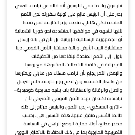
تيلرسون ولا ما ينفي تيلرسون أنه قاله عن ترامب. البعض
يصر على أن الرئيس عازم على تولية سفيرته لدى الأمم
المتحدة نيكي هايلي، منصب وزير الخارجية ليس فقط
لأنها تشبهه في مواقفها المتشددة نحو كوريا الشمالية
أو الجمهورية الإسلامية الإيرانية، بل لأن في باله إرسال
مستشارة البيت الأبيض ونائبة مستشار الأمن القومي دينا
باول، إلى الأمم المتحدة لإنقاذها من التحقيقات
الفيدرالية في خلفية الاتصالات المشبوهة مع روسيا.
والبعض الآخر يجزم بأن ترامب مستاء من هايلي ويعتبرها
من «العيار الخفيف» ولن تصبح وزير خارجية. كلام الترحيل
والعزل والإقالة والاستقالة بات يشبه مسرحية كوميدية–
تراجيدية لكنه لن يهدد الأمن القومي الأميركي لأن
«التريو العسكري» يدير الأمور، والرئيس مرتاح إلى ذلك
طالما الأسس متفق عليها. هذه الأسس هي، بحسب
مصدر مطلع، أولاً، حماية الوضع الراهن في السياسة
الأميركية الخارجية بما في ذلك الاحتفاظ بالاتفاق النووي