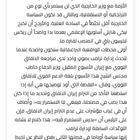
الأزمة مع وزير الخارجية الذي لن يستمر بأي نوع من
الارتجالية أو الاستقلالية، وبالتالي قد تكون السياسة
الخارجية أقل تخبّطاً في الساحة العلنية. والأرجح أن تكبح
نيكي هايلي أسلوبها الإعلامي بعدما بدا واضحاً أن ريكس
تيلرسون باقٍ في المنصب لفترة ما.
أولى محطات الواقعية البراغماتية ستكون واضحة عندما
تتحدث إدارة ترامب بصوتٍ واحد لدى مراجعة الاتفاق
النووي مع إيران الأسبوع المقبل. وزير الدفاع خاطب
مجلس الشيخ هذا الأسبوع بلغة الدعم القوي للاتفاق
النووي، وقال: «النقطة التي أود توضيحها هي أنه إذا
استطعنا التأكد من التزام إيران الاتفاق وتحديد ما إذا كان
هذا يصب في مصلحتنا، فينبغي لنا الاستمرار به». وأضاف
أن في غياب مؤشرات على عدم التزام إيران الاتفاق، فإن
على الرئيس أن «يدرس الاستمرار فيه». هذا كلام لا يشابه
التوعّدات السابقة لإدارة ترامب.
إنها سياسة أوباما في فصلها الثاني بغض النظر عن تخبط