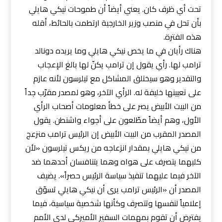
تحت أي ظرف كان. يعني أيضاً أن طموحات نيكي هايلي
بأن تحل في منصب وزير الخارجية ارتطمت بالحائط، أقله
هذه الفترة.
هناك رأيان في ما يخص نيكي هايلي وما يريده دونالد
ترامب لها. رأي يقول إن ترامب يكنّ لها بالغ الإعجاب
والتقدير وهو سيختلق المشاكل مع تيلرسون لأنه عازم
على تعيينها خليفة له. الرأي الآخر، وهو لمصدر مقرّب جداً
من البيت الأبيض يصر على خطأ معلومات أصحاب الرأي
الأول، وهم أيضاً مطّلعون على أجواء واشنطن. يقول
المصدر المقرب من البيت الأبيض إن الرئيس ترامب منزعج
من نيكي هايلي بمقدار انزعاجه من ريكس تيلرسون «لأن
كليهما يتصرف على هواه وهما يتنافسان أحدهما ضد
الآخر فيما عليهما تنفيذ سياسة الرئيس حصراً». يضيف
المصدر أن «الرئيس ترامب يرى أن نيكي هايلي تسوّق
إعلامياً لنفسها وتتصرف وكأنها شخصية سياسية، فيما
يفترض أن تقوم بمهمات السفير الأميركي لدى الأمم