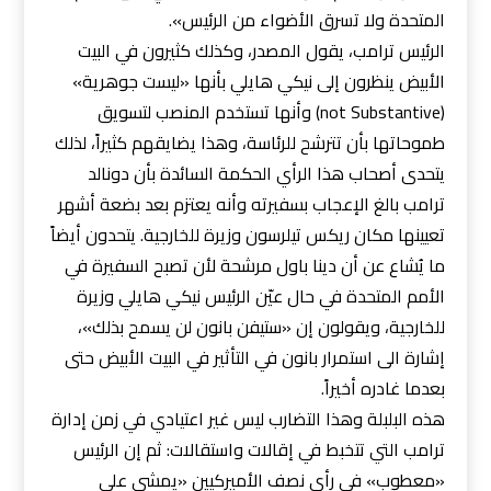
المتحدة ولا تسرق الأضواء من الرئيس».
الرئيس ترامب، يقول المصدر، وكذلك كثيرون في البيت
الأبيض ينظرون إلى نيكي هايلي بأنها «ليست جوهرية»
(not Substantive) وأنها تستخدم المنصب لتسويق
طموحاتها بأن تترشح للرئاسة، وهذا يضايقهم كثيراً، لذلك
يتحدى أصحاب هذا الرأي الحكمة السائدة بأن دونالد
ترامب بالغ الإعجاب بسفيرته وأنه يعتزم بعد بضعة أشهر
تعيينها مكان ريكس تيلرسون وزيرة للخارجية. يتحدون أيضاً
ما يُشاع عن أن دينا باول مرشحة لأن تصبح السفيرة في
الأمم المتحدة في حال عيّن الرئيس نيكي هايلي وزيرة
للخارجية، ويقولون إن «ستيفن بانون لن يسمح بذلك»،
إشارة الى استمرار بانون في التأثير في البيت الأبيض حتى
بعدما غادره أخيراً.
هذه البلبلة وهذا التضارب ليس غير اعتيادي في زمن إدارة
ترامب التي تتخبط في إقالات واستقالات: ثم إن الرئيس
«معطوب» في رأي نصف الأميركيين «يمشي على