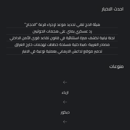
احدث الاخبار
هيئة الحج تنفي تحديد موعد لإجراء قرعة “الحجاج”
رد عسكري يمني على هجمات الحوثيين
لجنة نيابية تكشف ميزة استثنائية في قانون تقاعد قوى الأمن الداخلي
مصادر العربية: ضبط خلية مسلحة خططت لهجمات خارج العراق
تدمير موقع لداعش الارهابي بعملية نوعية في الانبار
منوعات
ازياء
ديكور