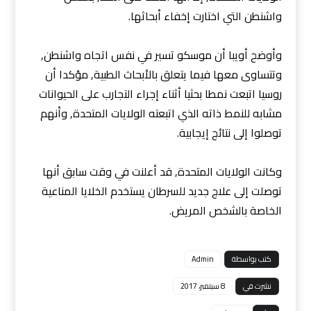
واشنطن التي اختارت إخفاء أبحاثها.
وأوضح أويبا أن موسكو تسير في نفس اتجاه واشنطن,
وتتساوى معها فيما يتعلق بالأبحاث الطبية, مؤكدا أن
روسيا اتبعت نمطا بحثيا أثناء إجراء التجارب على الحيوانات
مشابه للنمط ذاته الذي اتبعته الولايات المتحدة, وأنهم
توصلوا إلى نتائج إيجابية.
وكانت الولايات المتحدة, قد أعلنت في وقت سابق أنها
توصلت إلى علاج جديد للسرطان يستخدم الخلايا المناعية
الخاصة بالشخص المريض.
كتب بواسطة
Admin
نشرت في
8 سبتمبر، 2017