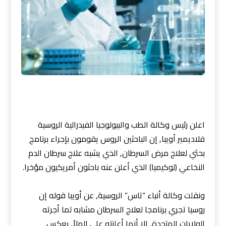
اعلن رئيس وكالة الطب والبيولوجيا الفيدرالية الروسية
فلاديمير أويبا, إن الباحثين الروس يقومون بإجراء برنامج
بحثي لعلاج مرض السرطان, الذي يشبه علاج سرطان الدم
النخاعي (لوكيميا) الذي أعلن عنه باحثون أمريكيون مؤخرا.
ونقلت وكالة أنباء “تاس” الروسية, عن أويبا قوله إن
روسيا تجري برنامجا لعلاج السرطان مشابه لما أجرته
الولايات المتحدة, إلا أنها أعلنته على الملأ, بعكس