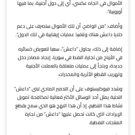
الأموال في اتجاه عكسي، أي إلى دول أجنبية، بما فيها
أوروبية”.
وأضاف: “من الواضح، أن تلك الأموال ستصرف على دعم
خلايا داعش هناك وتنفيذ عمليات إرهابية في تلك الدول”.
إضافة إلى ذلك، يحاول “داعش”، سعيا لتعويض خسائره
في الأرباح من تجارة النفط في سوريا، إيجاد مصادر دخل
جديدة، ويلجأ إلى عمليات متعلقة بالعملات الأجنبية
وتهريب القطع الأثرية والمخدرات.
وشدد فيوكتيستوف على أن التدمير المادي لبنى “داعش”
التحتية يمثل أحد الوسائل الأكثر فعالية لمكافحة تمويل
نشاط هذا التنظيم، إذ أن هذا النهج هو الذي سمح بقطع
الإيرادات التي كانت تحصل عليها “داعش” من تجارة
المنتجات النفطية.