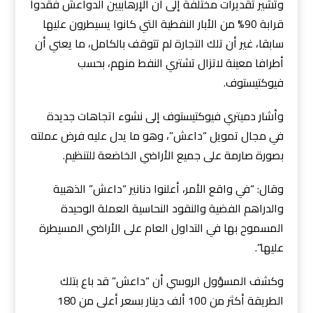
وتشير تقديرات مختلفة إلى أن الإرهابيين الدواعش فقدوا
قرابة 90% من الأبار النفطية التي كانوا يسيطرون عليها
سابقا، غير أن تلك التجارة لم تتوقف بالكامل، ما يعني أن
أطرافا معينة لاتزال تشتري النفط منهم، بحسب
فيوكتيستوف.
وأشار دميتري فيوكتيستوف إلى نشوء اتجاهات جديدة
في مجال تمويل “داعش”، وهو ما يدل عليه فرض عملته
بصورة صارمة على جميع الأراضي الخاضعة للتنظيم.
وقال: “في واقع الأمر، أعلنوا دنانير “داعش” الذهبية
والدراهم الفضية والنقود النحاسية العملة الوحيدة
المسموح بها في التداول العام على الأراضي المسيطرة
عليها”.
وكشف المسؤول الروسي أن “داعش” قد باع بتلك
الطريقة أكثر من 100 ألف دينار بسعر أعلى من 180