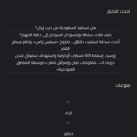
احدث الاخبار
هل تستفيد السعودية من حرب إيران؟
كيف قادت سلطة بورتسودان السودان إلى حافة الانهيار؟
أحدث سحابة استمرت دقائق… صاروخ «سبايس إكس» يرتطم بسطح
القمر
روسيا.. إسقاط 605 مسيّرات أوكرانية واستهداف سفينتي شحن
«روما 2»… مفاوضات لبنان وإسرائيل تتعثر بـ«توسعة المناطق
النموذجية»
منوعات
ازياء
ديكور