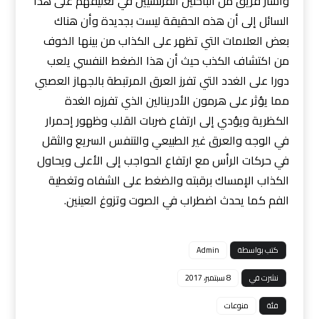
وأشار فريق من الباحثين الفرنسيين في تعليقهم على هذا
السائل إلى أن هذه الحقيقة ليست بجديدة وأن هناك
بعض العلامات التي تظهر على الكذاب من بينها الخوف
من اكتشاف الكذب حيث أن هذا الضغط النفسي يلعب
دورا على الغدد التي تفرز العرق المرتبطة بالجهاز العصبي
مما يؤثر على هرمون الأدرينالين الذي تفرزه الغدة
الكظرية ويؤدي إلى ارتفاع ضربات القلب وظهور إحمرار
في الوجه والعرق غير الطبيعي والتنفس السريع والثقل
في حركات الرأس مع ارتفاع الحواجب إلى الأعلى ويحاول
الكذاب الإمساك برقبته والضغط على الشفاه وتغطية
الفم كما يحدث اضطراب في الصوت وتزوغ العينين.
كتب بواسطة
Admin
نشرت في
8 سبتمبر، 2017
فئة
منوعات