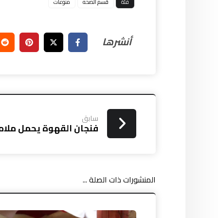
فئة
قسم الصحه
منوعات
سابق
فنجان القهوة يحمل ملامح
المنشورات ذات الصلة ...