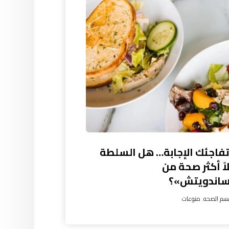
تفاجئك الإجابة… هل السلطة
ً أكثر صحة من
ساندويتش»؟
سم الصحه
,
منوعات