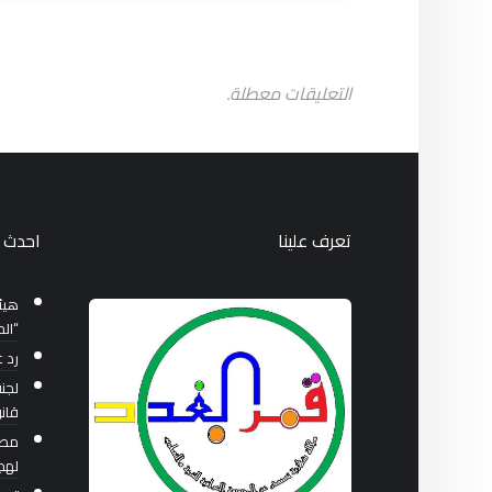
التعليقات معطلة.
تعرف علينا
احدث ا
هيئة
“الح
رد 
لجنة
قان
مصا
لهج