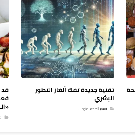
حة
تقنية جديدة تفك ألغاز التطور
قد 
البشري
فعلا
«ال
قسم الصحه
,
منوعات
ق