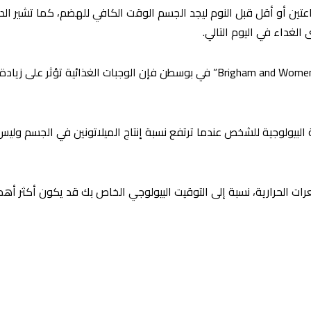
عتين أو أقل قبل النوم ليجد الجسم الوقت الكافي للهضم، كما تشير الدر
الغداء في اليوم التالي.
فبحسب الباحثين في مستشفى “Brigham and Women’s Hospital” في بوسطن فإن الوجبات 
 البيولوجية للشخص عندما ترتفع نسبة إنتاج الميلاتونين في الجسم وليس
رات الحرارية، نسبة إلى التوقيت البيولوجي الخاص بك قد يكون أكثر أه