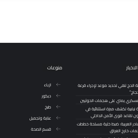
لاخبار
منوعات
ازياء
 الحج تنفي تحديد موعد لإجراء قرعة
جاج”
ديكور
عسكري يمني على هجمات الحوثيين
طبخ
 نيابية تكشف ميزة استثنائية في
ون تقاعد قوى الأمن الداخلي
عناية وتجميل
در العربية: ضبط خلية مسلحة خططت
قسم الصحة
مات خارج العراق