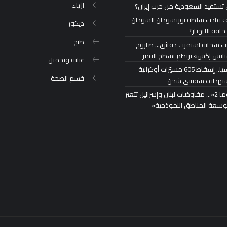
ازياء
تستفيد السعودية من حرب إيران؟
 قادت سلطة بورتسودان السودان
ديكور
حافة الانهيار؟
طبخ
ث سحابة استمرت دقائق… صاروخ
ايس إكس» يرتطم بسطح القمر
عناية وتجميل
روسيا.. إسقاط 605 مسيّرات أوكرانية
قسم الصحة
تهداف سفينتي شحن
«روما 2»… مفاوضات لبنان وإسرائيل تتعثر
توسعة المناطق النموذجية»