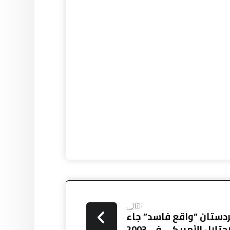
التالي
ردستان “واقع فاسد” جاء
تلال الأمريكي في 2003