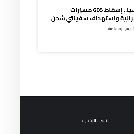
روسيا.. إسقاط 605 مسيّرات
رانية واستهداف سفينتي شحن
بار سياسية
,
عالمية
النشرة الإخبارية