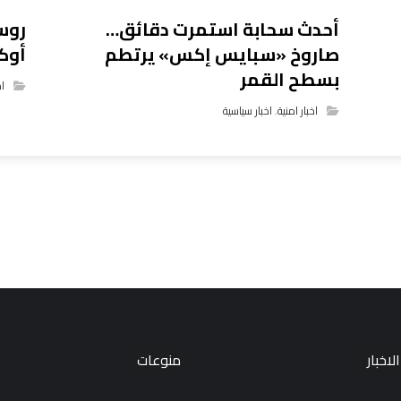
أحدث سحابة استمرت دقائق…
صاروخ «سبايس إكس» يرتطم
أوك
بسطح القمر
اخ
اخبار امنية
,
اخبار سياسية
لاخبار
منوعات