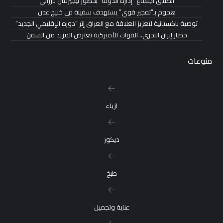
انطلاق اجتماع “إدارة الدولة” بحضور نيجيرفان بارزاني
هجوم بـ”تفجير قوي” يستهدف سفينة في خليج عدن
توصية باكستانية لتعزيز العلاقة مع العراق إثر “دوره الإقليمي الجديد”
حصار إيران البحري.. القوات الأميركية تعترض المزيد من السفن
منوعات
ازياء
ديكور
طبخ
عناية وتجميل