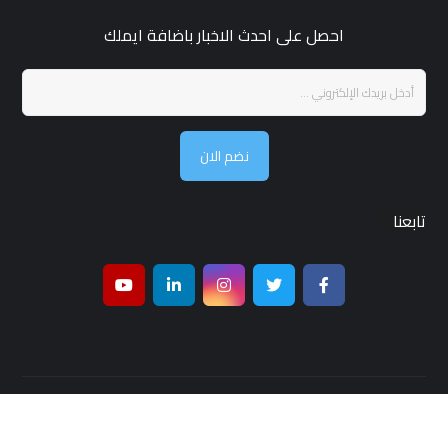
احصل على احدث الاخبار باضافة ايملك
نضم الان
تابعنا
جميع الحقوق محفوظة لـ مجلة قمر بغداد © 2026 ,تصميم واستضافة
شركة
بغداد هوست