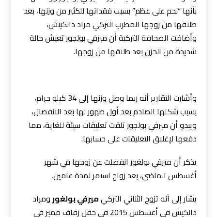
بأنها “لحم على عظم” بسبب فقدانها للكثير من وزنها، بعد
طلاقها من زوجها المطرب التركي مراد دالكيتش،
وأضافت الصحافة التركية أن ميرفي بولجور تعيش حالة
شديدة من الحزن بعد طلاقها من زوجها.
وأشارت التقارير أنه ربما وصل وزنها إلى 34 كيلو جرام،
بسبب شكلها الصادم بعد أول ظهور لها بعد الانفصال،
ويبدو أن ميرفي بولجور تلقت تعليقات سيئة للغاية، مما
دفعها لإغلاق التعليقات على حسابها.
يذكر أن ميرفي بولغور انفصلت عن زوجها في شهر
أغسطس الماضي، بعد زواج استمر لمدة عامين.
يشار إلى أنه تزوج الثنائي التركي
ميرفي بولغور
ومراد
دالكيش في أغسطس 2015 في حفل زفاف مميز في