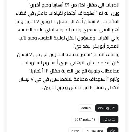
الضربات الى مقتل اكثر من ٤٩ أرهابيا وجرح آخرين”.
وبين انه تم “أستهداف أجتماع لقيادات داعش في قضاء
القائم حي ٧ نيسان أدت الى مقتل ٢٦ وجرح ٧ آخرين ومن
أهم القتلى عسكري ولاية الجنوب، امني ولاية الجنوب،
والي الفرات، ومسؤول النقل لولاية الجنوب، وجرح نائب
المجرم أبو بكر البغدادي”.
واضاف انه تم “تدمير مضافة انتحاريين في حي ٧ نيسان
كان تنظيم داعش الارهابي ينوي أرسالهم لاستهداف
محافظات جنوبية نتج عن الضربة مقتل ١٣ أنتحاريا.”
وتابع “أستهداف مضافة للانغماسيين في حي ٧ نيسان
أدت الى مقتل ١٠ من داعش و جرح آخريين”.
كتب بواسطة
Admin
نشرت في
19 سبتمبر، 2017
فئة
اخبار سياسية
محلية