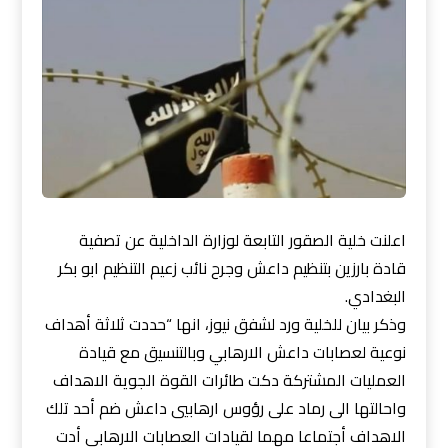
اعلنت خلية الصقور التابعة لوزارة الداخلية عن تصفية
قادة بارزين بتنظيم داعش وجرح نائب زعيم التنظيم ابو بكر
البغدادي.
وذكر بيان للخلية ورد لشفق نيوز، انها “حددت ثلاثة أهداف
نوعية لعصابات داعش الارهابي وبالتنسيق مع قيادة
العمليات المشتركة دكت طائرات القوة الجوية الاهداف
واحالتها الى رماد على رؤوس ارهابيي داعش ضم أحد تلك
الاهداف أجتماعا مهما
لقيادات العصابات الارهابي أدت