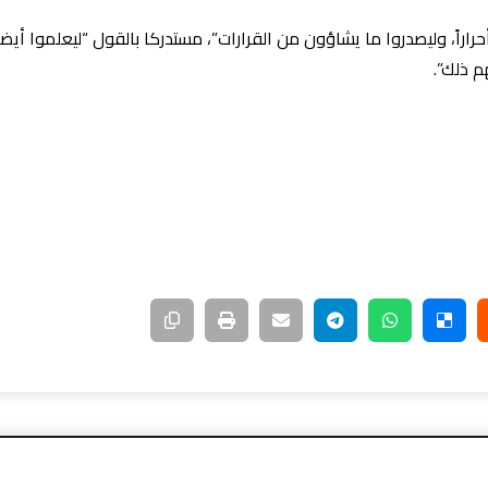
اراً، وليصدروا ما يشاؤون من القرارات”، مستدركا بالقول “ليعلموا أيض
م ذلك”.