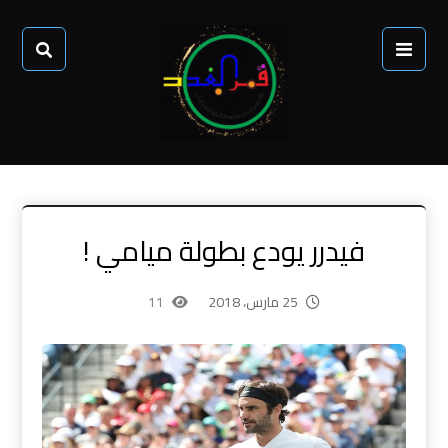
فيدرر يودع بطولة ميامي !
25 مارس، 2018
11