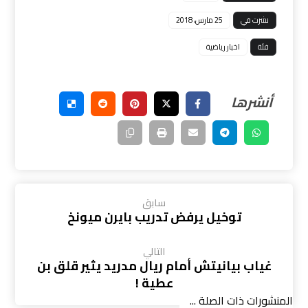
نشرت في
25 مارس، 2018
فئة
اخبار رياضية
سابق
توخيل يرفض تدريب بايرن ميونخ
التالي
غياب بيانيتش أمام ريال مدريد يثير قلق بن
عطية !
المنشورات ذات الصلة ...