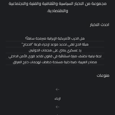
مجموعة من الاخبار السياسية والثقافية والفنية والاجتماعية
والاقتصادية.
احدث الاخبار
هل الحرب الأمريكية الإيرانية مبرمجة سابقاً؟
هيئة الحج تنفي تحديد موعد لإجراء قرعة “الحجاج”
رد عسكري يمني على هجمات الحوثيين
لجنة نيابية تكشف ميزة استثنائية في قانون تقاعد قوى الأمن الداخلي
مصادر العربية: ضبط خلية مسلحة خططت لهجمات خارج العراق
منوعات
ازياء