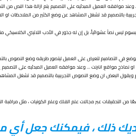
 وعند موافقه العميل المبدئيه على التصميم يتم ازالة هذا النص من ال
بية بالتصميم قد تشغل المشاهد عن وضع الكثير من الملاحظات او الان
إيبسوم ليس نصاَ عشوائياً، بل إن له جذور في الأدب اللاتيني الكلاسيكي 
يوضع في التصاميم لتعرض على العميل ليتصور طريقه وضع النصوص بال
 او نماذج مواقع انترنت … وعند موافقه العميل المبدئيه على التصميم 
م ويقول البعض ان وضع النصوص التجريبية بالتصميم قد تشغل المشاهد
عًا من التحقيقات عبر مجالات علم الفلك وعلم الكونيات ، مثل مراقبة الن
لديك ذلك ، فيمكنك جعل أي م