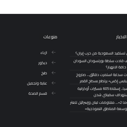
لاخبار
منوعات
ازياء
تستفيد السعودية من حرب إيران؟
 قادت سلطة بورتسودان السودان
ديكور
حافة الانهيار؟
طبخ
ث سحابة استمرت دقائق… صاروخ
ايس إكس» يرتطم بسطح القمر
عناية وتجميل
روسيا.. إسقاط 605 مسيّرات أوكرانية
قسم الصحة
تهداف سفينتي شحن
«روما 2»… مفاوضات لبنان وإسرائيل تتعثر
توسعة المناطق النموذجية»