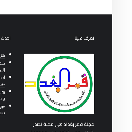
تعرف علينا
احدث ا
هل 
كيف
إلى 
أحد
«سب
واس
بـ«
مجلة قمر بغداد هي مجلة تصدر