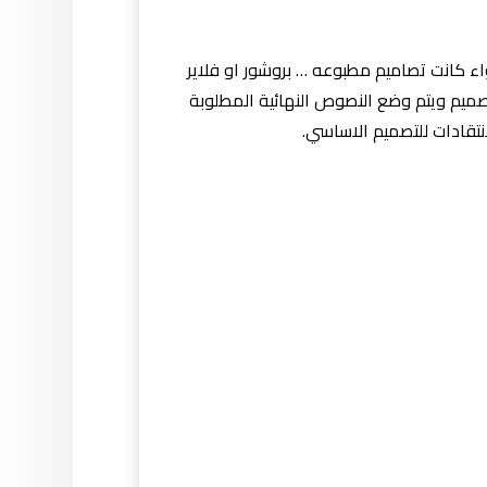
ء كانت تصاميم مطبوعه … بروشور او فلاير
تصميم ويتم وضع النصوص النهائية المطلوبة
تقادات للتصميم الاساسي.