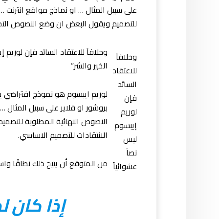
على سبيل المثال … او نماذج مواقع انترنت …
للتصميم ويقول البعض ان وضع النصوص التجري
وخلافاَ للاعتقاد السائد فإن لوريم 
وخلافاَ
الخير والشر”
للاعتقاد
السائد
لوريم ايبسوم هو نموذج افتراضي 
فإن
بروشور او فلاير على سبيل المثال …
لوريم
النصوص النهائية المطلوبة للتصمي
إيبسوم
الانتقادات للتصميم الاساسي.
ليس
نصاَ
من المتوقع أن يتيح ذلك نطاقًا واس
عشوائياً
إذا كان 