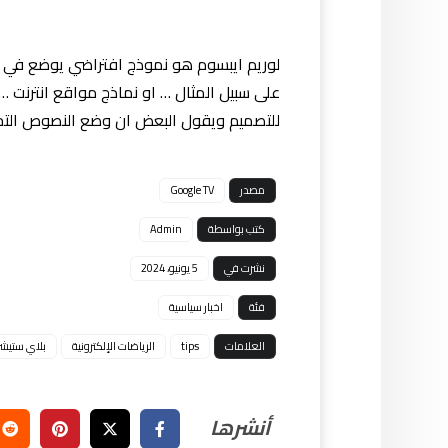
لوريم ايبسوم هو نموذج افتراضي يوضع في ا
على سبيل المثال … او نماذج مواقع انترنت …
للتصميم ويقول البعض ان وضع النصوص التجري
مصدر
Google TV
كتب بواسطة
Admin
نشرت في
5 يونيو، 2024
فئة
اخبار سياسية
العلامات
tips
الرياضات الإلكترونية
بلاي ستيش