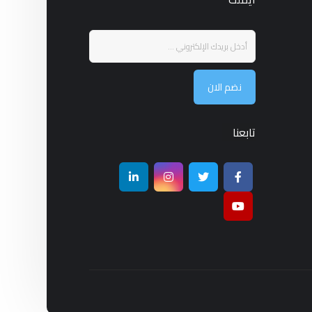
نضم الان
تابعنا