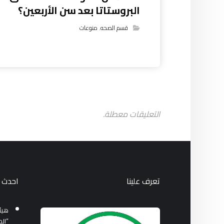
البروستاتا بعد سن الأربعين؟
قسم الصحه
,
منوعات
التعليقات معطلة.
تعرف علينا
احدث ا
هيئة
“الح