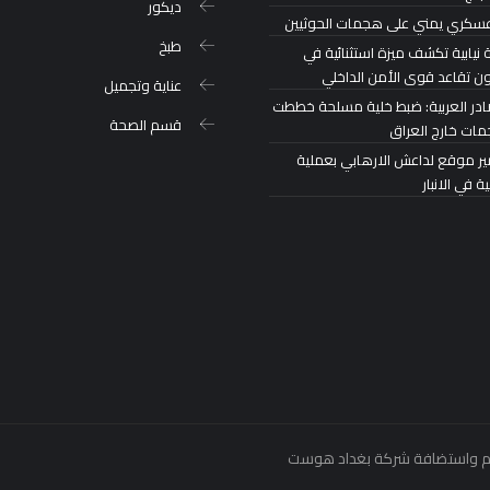
ديكور
عسكري يمني على هجمات الحوثيين
طبخ
 نيابية تكشف ميزة استثنائية في
ون تقاعد قوى الأمن الداخلي
عناية وتجميل
در العربية: ضبط خلية مسلحة خططت
قسم الصحة
مات خارج العراق
ير موقع لداعش الارهابي بعملية
ة في الانبار
بغداد هوست