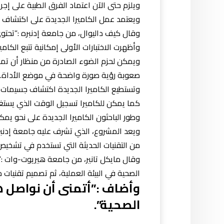
ويلزم حتى الآن اعتماد الفرق الطبية على إ
ويعتمد عمل الكاميرا الجديدة على اكتشاف م
وقال كيف داليوال، من جامعة إدنبره :”تحتوي 
وأظهرت الاختبارات الأولى إمكانية تتبع الكاميرا لمصدر ضوء خلال ٢٠ سنت
ويمكن لحزم الضوء الصادرة من منظار أن تمر 
صعوبة رؤية صورة واضحة في موضع الأداة.
وتستطيع الكاميرا الجديدة اكتشاف جسيمات ت
كما يمكن للكاميرا تسجيل الوقت الذي يستغر
وطور الباحثون الكاميرا الجديدة على نحو يم
ويعد المشروع، الذي تشرف عليه جامعة إدنب
من التقنيات الحديثة التي تستخدم في تشخيص 
وقال مايكل تانير، من جامعة هيريوت-وات :”
الصحية في البيئة العملية، ثم تصميم تقنيات
وأضاف :”أتمنى أن نواصل ه
الصحية”.