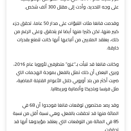
على وجه التحديد، وأدت إلى مقتل 300 ألف شخص.
وقدمت فانغا مئات التنبؤات على مدار 50 عاما، تحقق جزء
كبير منها، لكن كثيرا منها أيضا لم يتحقق. وعلى الرغم من
ذلك، يعتقد الملايين من أتباعها أنها كانت تتمتع بقدرات
خارقة.
وكانت فانغا قد تنبأت بـ”غزو” متطرفين لأوروبا عام 2016،
ويرى البعض أن ذلك تمثل بالفعل بموجة الهجمات التي
ضربت أكثر من بلد أوروبي خلال الأعوام القليلة الماضية،
مثل فرنسا وبلجيكا وألمانية وبريطانيا.
وقد رصد مختصون توقعات فانغا فوجدوا أن 68 في
المائة منها قد تحققت بالفعل، وهي نسبة أقل من نسبة
85 في المائة من التوقعات التي يعتقد مؤيدوها أنها قد
تحققت.