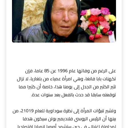
على الرغم من وفاتها عام 1996 عن 85 عاما، فإن
تكهنات بابا فانغا، وهي امرأة عمياء من بلغاريا، لا تزال
تثير الكثير من الجدل إلى يومنا هذا، خاصة أن كثيرا مما
توقعته سابقا قد حدث بالفعل بعد سنوات عدة.
وتشير تنبؤات المرأة إلى نظرة سوداوية للعام 21019، من
بينها أن الرئيس الروسي فلاديمير بوتن سيكون هدفا
لمحاولة اغتيال، في حين ستشهد أوروبا انهيارا اقتصاديا