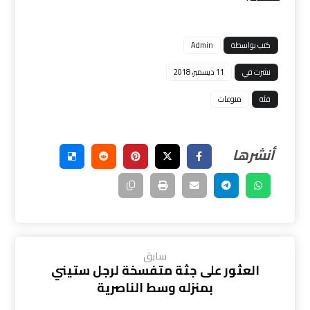
كتب بواسطة
Admin
نشرت في
11 ديسمبر، 2018
فئة
منوعات
سابق
العثور على جثة متفسخة لرجل ستيني
بمنزله وسط الناصرية