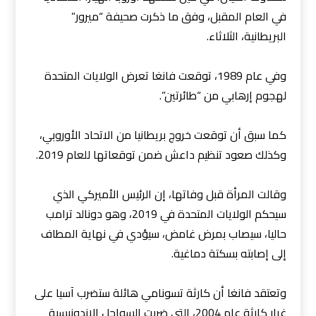
في العام المقبل، وفق ما ذكرت صحيفة “ميرور”
البريطانية، الثلاثاء.
وفي عام 1989، توقعت فانغا تعرض الولايات المتحدة
لهجوم إرهابي من “طائرتين”.
كما سبق أن توقعت خروج بريطانيا من الاتحاد الأوروبي،
وكذلك صعود تنظيم داعش ضمن توقعاتها للعام 2019.
وقالت المرأة قبل وفاتها، إن الرئيس الأميركي الذي
سيحكم الولايات المتحدة في 2019، وهو دونالد ترامب
حاليا، سيصاب بمرض غامض، سيؤدي في نهاية المطاف
إلى إصابته بسكتة دماغية.
وتعتقد فانغا أن كارثة تسونامي هائلة ستضرب آسيا على
غرار كارثة عام 2004، التي ضربت السواحل الإندونيسية