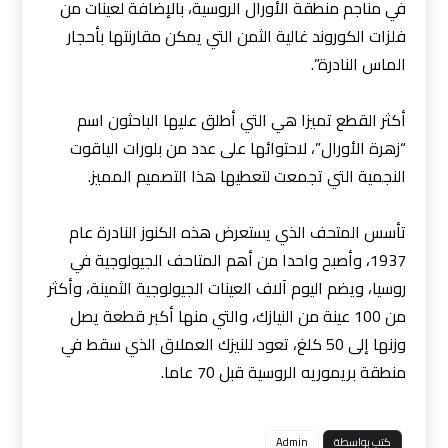
في مناجم منطقة الأورال الروسية، بالإضافة لعينات من
فلزات الكوروند غالية الثمن التي يمكن مقارنتها بأحجار
الماس النادرة”.
أكثر القطع تميزا هي التي أطلق عليها الباحثون اسم
“زهرة الأورال”، لاحتوائها على عدد من بلورات الياقوت
النجمية التي تجمعت لتعطيها هذا التصميم المميز.
تأسس المتحف الذي يستعرض هذه الكنوز النادرة عام
1937، وأصبح واحدا من أهم المتاحف الجيولوجية في
روسيا، ويضم اليوم آلاف العينات الجيولوجية الثمينة، وأكثر
من 100 عينة من النيازك، والتي منها أكبر قطعة يصل
وزنها إلى 50 كلغ، تعود للنيزك العملاق الذي سقط في
منطقة بريموريه الروسية قبل 70 عاما.
كتب بواسطة
Admin