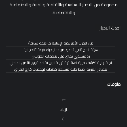
مجموعة من الاخبار السياسية والثقافية والفنية والاجتماعية
والاقتصادية.
احدث الاخبار
هل الحرب الأمريكية الإيرانية مبرمجة سابقاً؟
هيئة الحج تنفي تحديد موعد لإجراء قرعة “الحجاج”
رد عسكري يمني على هجمات الحوثيين
لجنة نيابية تكشف ميزة استثنائية في قانون تقاعد قوى الأمن الداخلي
مصادر العربية: ضبط خلية مسلحة خططت لهجمات خارج العراق
منوعات
ازياء