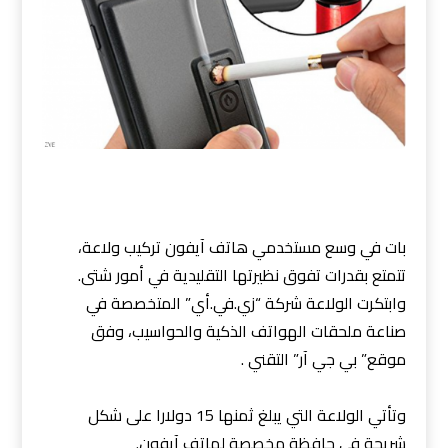
بات في وسع مستخدمي هاتف آيفون تركيب ولاعة،
تتمتع بقدرات تفوق نظيرتها التقليدية في أمور شتى.
وابتكرت الولاعة شركة “زي.في.أي” المتخصصة في
صناعة ملحقات الهواتف الذكية والحواسيب، وفق
موقع” بي جي آر” التقني .
وتأتي الولاعة التي يبلغ ثمنها 15 دولارا على شكل
شريحة في حافظة مخصصة لهاتف آيفون.