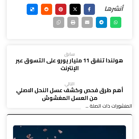
سابق
هولندا تنفق 11 مليار يورو على التسوق عبر
الإنترنت
التالي
أهم طرق فحص وكشف عسل النحل الاصلي
من العسل المغشوش
المنشورات ذات الصلة ...